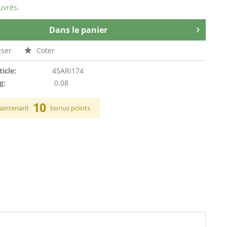
uvrés.
Dans le panier
ser
Coter
ticle:
45ARI174
g:
0.08
10
aintenant
bonus points