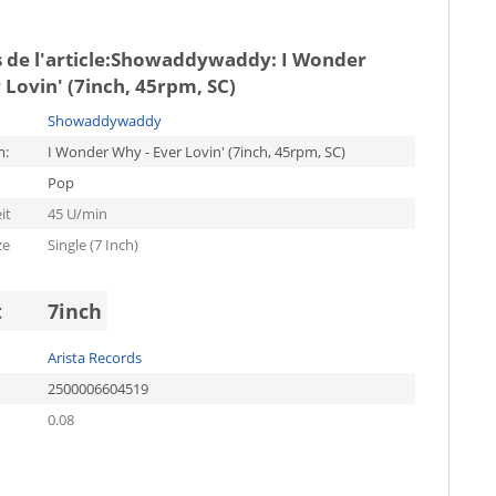
de l'article:
Showaddywaddy: I Wonder
 Lovin' (7inch, 45rpm, SC)
Showaddywaddy
m:
I Wonder Why - Ever Lovin' (7inch, 45rpm, SC)
Pop
it
45 U/min
ze
Single (7 Inch)
t
7inch
Arista Records
2500006604519
0.08