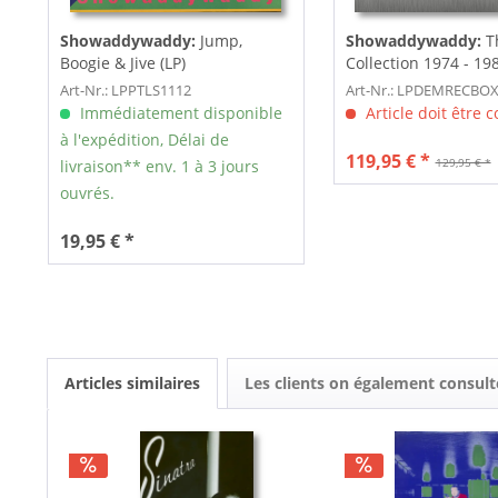
Showaddywaddy:
Jump,
Showaddywaddy:
Th
Boogie & Jive (LP)
Collection 1974 - 198
180g,...
Art-Nr.: LPPTLS1112
Art-Nr.: LPDEMRECBO
Immédiatement disponible
Article doit être
à l'expédition, Délai de
119,95 € *
129,95 € *
livraison** env. 1 à 3 jours
ouvrés.
19,95 € *
Articles similaires
Les clients on également consult