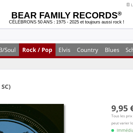
L
BEAR FAMILY RECORDS
®
CÉLÉBRONS 50 ANS : 1975 - 2025 et toujours aussi rock !
B/Soul
Rock / Pop
Elvis
Country
Blues
Sc
 SC)
9,95 
Tous les prix
peut varier l
Immédiat