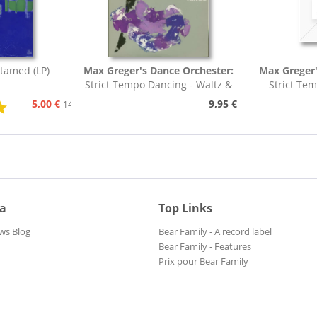
tamed (LP)
Max Greger's Dance Orchester:
Max Greger'
Strict Tempo Dancing - Waltz &
Strict Te
Tango (7inch,...
Foxt
5,00 €
9,95 €
14,95 €
ia
Top Links
ws Blog
Bear Family - A record label
Bear Family - Features
Prix pour Bear Family