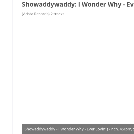
Showaddywaddy: I Wonder Why - Ever
(Arista Records) 2 tracks
Showaddywaddy - I Wonder Why - Ever Lovin' (7inch, 45rpm, 