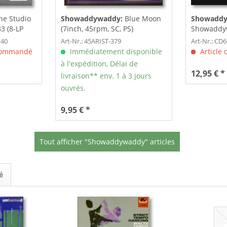
e Studio
Showaddywaddy:
Blue Moon
Showaddy
3 (8-LP
(7inch, 45rpm, SC, PS)
Showaddyw
Legends (
X40
Art-Nr.: 45ARIST-379
Art-Nr.: CD
 commandé
Immédiatement disponible
Article
à l'expédition, Délai de
12,95 € *
livraison** env. 1 à 3 jours
ouvrés.
9,95 € *
Tout afficher "Showaddywaddy" articles
é