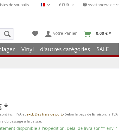
istes de souhaits
Assistance/aide
Français- FR
votre Panier
0,00 € *
hlager
Vinyl
d'autres catégories
SALE
€ *
 sont incl. TVA et
excl. Des frais de port.
- Selon le pays de livraison, la TVA
ors du passage à la caisse.
ement disponible à l'expédition, Délai de livraison** env. 1