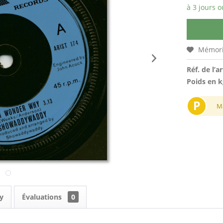
à 3 jours o
Mémori
Réf. de l’ar
Poids en k
P
M
y
Évaluations
0