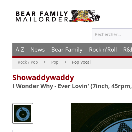
A-Z
News
Bear Family
Rock'n'Roll
R&
Rock / Pop
Pop
Pop Vocal
Showaddywaddy
I Wonder Why - Ever Lovin' (7inch, 45rpm,