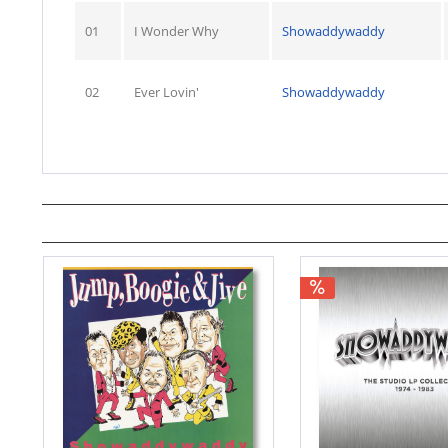
01
I Wonder Why
Showaddywaddy
02
Ever Lovin'
Showaddywaddy