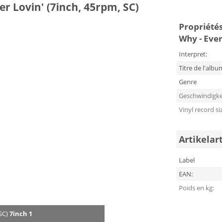
 Lovin' (7inch, 45rpm, SC)
Propriétés 
Why - Ever
Interpret:
Titre de l'albu
Genre
Geschwindigke
Vinyl record si
Artikelar
Label
EAN:
Poids en kg:
SC)
7inch 1