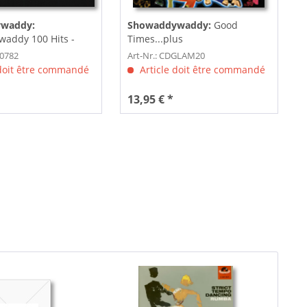
waddy:
Showaddywaddy:
Good
addy 100 Hits -
Times...plus
5-CD)
60782
Art-Nr.: CDGLAM20
 doit être commandé
Article doit être commandé
13,95 € *