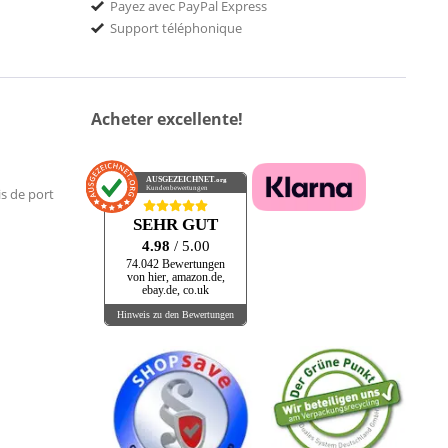
Payez avec PayPal Express
Support téléphonique
Acheter excellente!
AUSGEZEICHNET
.org
Kundenbewertungen
is de port
SEHR GUT
4.98
/ 5.00
74.042 Bewertungen
von hier, amazon.de,
ebay.de, co.uk
Hinweis zu den Bewertungen