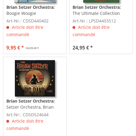
Brian Setzer Orchestra:
Brian Setzer Orchestra:
Boogie Woogie
The Ultimate Collection
Christmas...plus (CD)
Vol.2 (2-LP, 180g...
Art-Nr.: CDSD440402
Art-Nr.: LPSD4403512
Article doit être
Article doit être
commandé
commandé
9,95 € *
24,95 € *
16,95 € *
Brian Setzer Orchestra:
Setzer Orchestra, Brian
Don't Mess With A Big...
Art-Nr.: CDSD524644
Article doit être
commandé