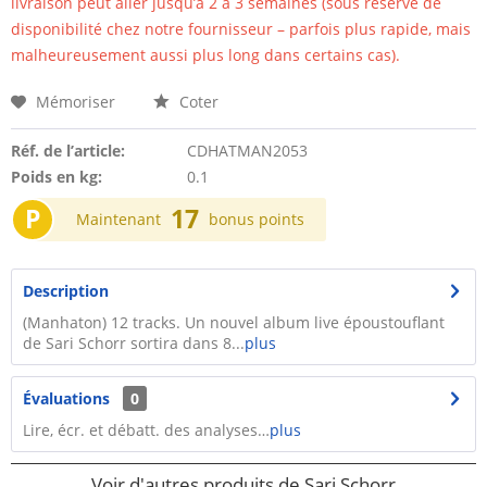
livraison peut aller jusqu’à 2 à 3 semaines (sous réserve de
disponibilité chez notre fournisseur – parfois plus rapide, mais
malheureusement aussi plus long dans certains cas).
Mémoriser
Coter
Réf. de l’article:
CDHATMAN2053
Poids en kg:
0.1
P
17
Maintenant
bonus points
Description
(Manhaton) 12 tracks. Un nouvel album live époustouflant
de Sari Schorr sortira dans 8...
plus
Évaluations
0
Lire, écr. et débatt. des analyses…
plus
Voir d'autres produits de Sari Schorr