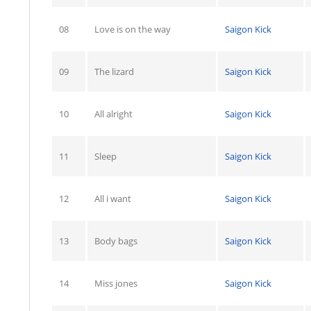
08
Love is on the way
Saigon Kick
09
The lizard
Saigon Kick
10
All alright
Saigon Kick
11
Sleep
Saigon Kick
12
All i want
Saigon Kick
13
Body bags
Saigon Kick
14
Miss jones
Saigon Kick