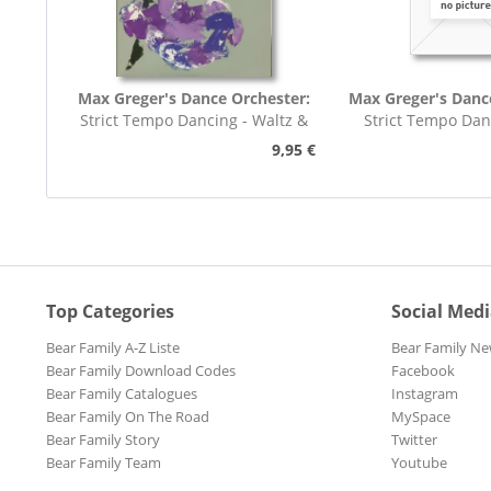
Max Greger's Dance Orchester:
Max Greger's Danc
Strict Tempo Dancing - Waltz &
Strict Tempo Dan
Tango (7inch,...
Foxtrot (7inc
9,95 €
Top Categories
Social Med
Bear Family A-Z Liste
Bear Family Ne
Bear Family Download Codes
Facebook
Bear Family Catalogues
Instagram
Bear Family On The Road
MySpace
Bear Family Story
Twitter
Bear Family Team
Youtube