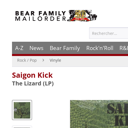
A-Z
News
Bear Family
Rock'n'Roll
R&
Rock / Pop
Vinyle
Saigon Kick
The Lizard (LP)