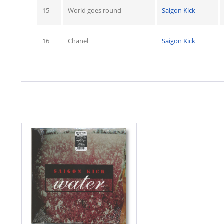
15
World goes round
Saigon Kick
16
Chanel
Saigon Kick