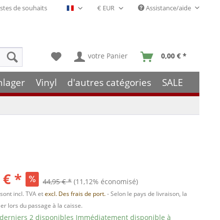
stes de souhaits
Assistance/aide
Français- FR
votre Panier
0,00 € *
hlager
Vinyl
d'autres catégories
SALE
 € *
44,95 € *
(11,12% économisé)
 sont incl. TVA et
excl. Des frais de port.
- Selon le pays de livraison, la
er lors du passage à la caisse.
 derniers 2 disponibles Immédiatement disponible à