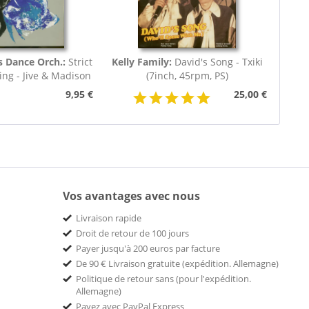
s Dance Orch.:
Strict
Kelly Family:
David's Song - Txiki
ng - Jive & Madison
(7inch, 45rpm, PS)
(7inch,...
9,95 €
25,00 €
Vos avantages avec nous
Livraison rapide
Droit de retour de 100 jours
Payer jusqu'à 200 euros par facture
De 90 € Livraison gratuite (expédition. Allemagne)
Politique de retour sans (pour l'expédition.
Allemagne)
Payez avec PayPal Express