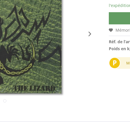
l'expéditio
Mémori
Réf. de l’ar
Poids en k
P
M