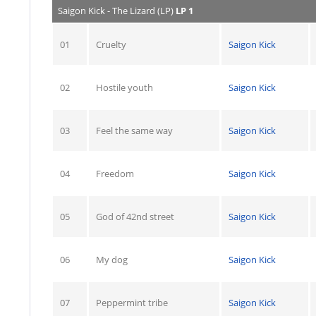
Saigon Kick - The Lizard (LP)
LP 1
01
Cruelty
Saigon Kick
02
Hostile youth
Saigon Kick
03
Feel the same way
Saigon Kick
04
Freedom
Saigon Kick
05
God of 42nd street
Saigon Kick
06
My dog
Saigon Kick
07
Peppermint tribe
Saigon Kick