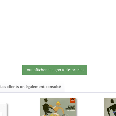
Tout afficher "Saigon Kick" articles
Les clients on également consulté