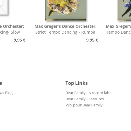
e Orchester:
Max Greger's Dance Orchester:
Max Greger'
cing- Slow
Strict Tempo Dancing - Rumba
Tempo Danci
h,...
(7inch, 45rpm, EP,...
9,95 €
9,95 €
ia
Top Links
ws Blog
Bear Family - A record label
Bear Family - Features
Prix pour Bear Family