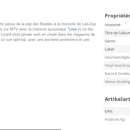
Propriétés
mi passe de la pop des Beatles à la morosité de Led-Zep
Interpret:
cès sur MTV avec la chanson acoustique "
Love
Is on the
Titre de l'albu
e Lizard n'est jamais sorti en vinyle dans les magasins de
r un son optimal, avec une pochette protectrice et une
Genre
Label
Geschwindigke
Vinyl record si
Record Gradin
Sleeve Gradin
Artikelar
EAN:
Poids en kg: