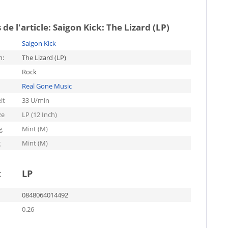
 de l'article:
Saigon Kick: The Lizard (LP)
Saigon Kick
m:
The Lizard (LP)
Rock
Real Gone Music
it
33 U/min
ze
LP (12 Inch)
g
Mint (M)
g
Mint (M)
t
LP
0848064014492
0.26