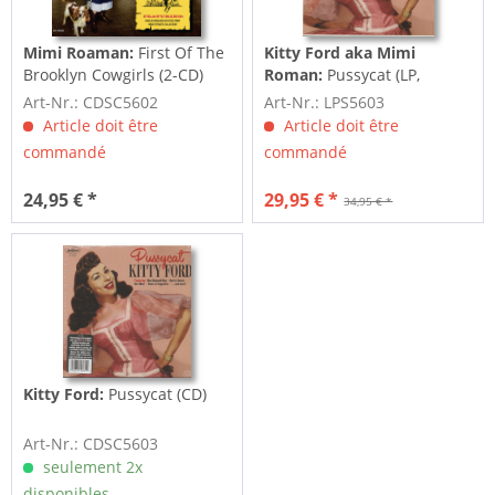
Mimi Roaman:
First Of The
Kitty Ford aka Mimi
Brooklyn Cowgirls (2-CD)
Roman:
Pussycat (LP,
colored Vinyl)
Art-Nr.: CDSC5602
Art-Nr.: LPS5603
Article doit être
Article doit être
commandé
commandé
24,95 € *
29,95 € *
34,95 € *
Kitty Ford:
Pussycat (CD)
Art-Nr.: CDSC5603
seulement 2x
disponibles