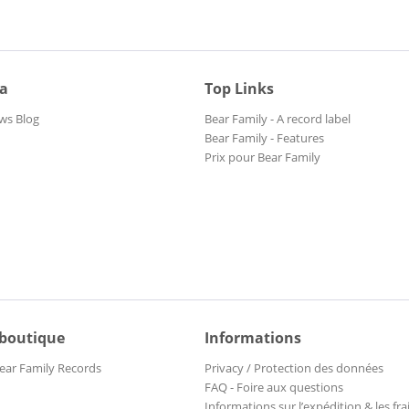
ia
Top Links
ws Blog
Bear Family - A record label
Bear Family - Features
Prix pour Bear Family
 boutique
Informations
ear Family Records
Privacy / Protection des données
FAQ - Foire aux questions
Informations sur l’expédition & les fra