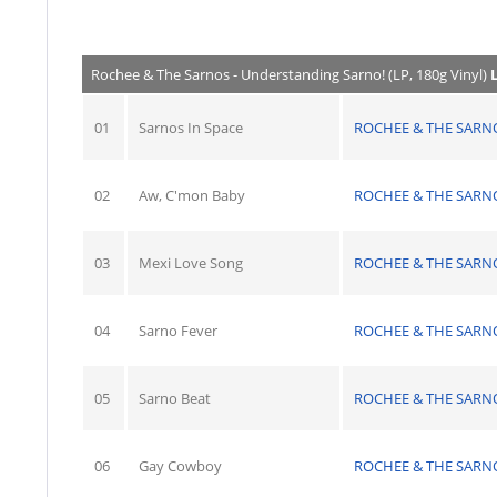
Rochee & The Sarnos - Understanding Sarno! (LP, 180g Vinyl)
L
01
Sarnos In Space
ROCHEE & THE SARN
02
Aw, C'mon Baby
ROCHEE & THE SARN
03
Mexi Love Song
ROCHEE & THE SARN
04
Sarno Fever
ROCHEE & THE SARN
05
Sarno Beat
ROCHEE & THE SARN
06
Gay Cowboy
ROCHEE & THE SARN