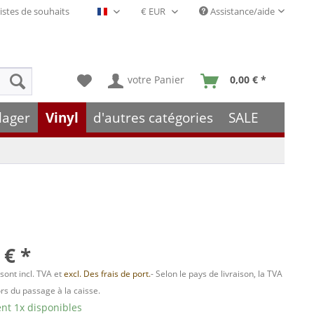
istes de souhaits
Assistance/aide
Français- FR
votre Panier
0,00 € *
lager
Vinyl
d'autres catégories
SALE
 € *
 sont incl. TVA et
excl. Des frais de port.
- Selon le pays de livraison, la TVA
ors du passage à la caisse.
t 1x disponibles