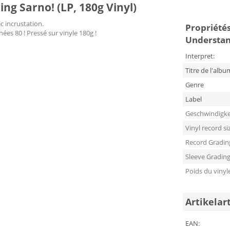
g Sarno! (LP, 180g Vinyl)
c incrustation.
Propriétés 
es 80 ! Pressé sur vinyle 180g !
Understand
Interpret:
Titre de l'albu
Genre
Label
Geschwindigke
Vinyl record si
Record Gradin
Sleeve Gradin
Poids du vinyl
Artikelar
EAN: