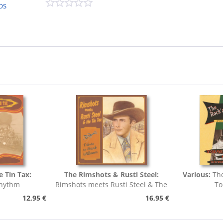
OS
e Tin Tax:
The Rimshots & Rusti Steel:
Various:
The
Rhythm
Rimshots meets Rusti Steel & The
To
Tin Tax -...
12,95 €
16,95 €