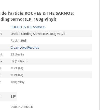
de l'article:
ROCHEE & THE SARNOS:
ing Sarno! (LP, 180g Vinyl)
ROCHEE & THE SARNOS
m:
Understanding Sarno! (LP, 180g Vinyl)
Rock'n'Roll
Crazy Love Records
it
33 U/min
ze
LP (12 Inch)
g
Mint (M)
g
Mint (M)
e
180g Vinyl
t
LP
2501312066626