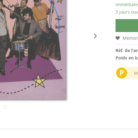
Immédiatem
3 jours ouv
Mémori
Réf. de l’ar
Poids en k
P
M