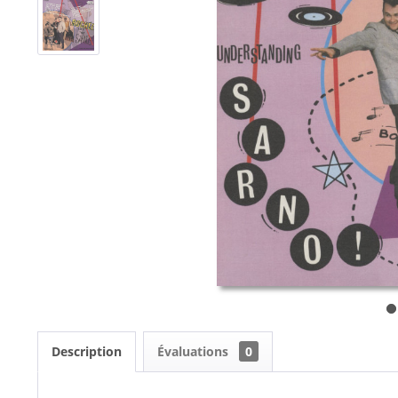
Description
Évaluations
0