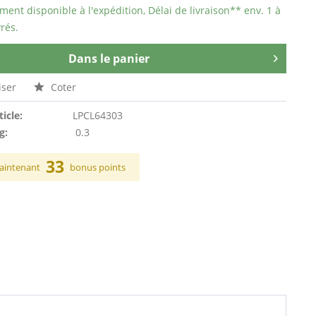
ent disponible à l'expédition, Délai de livraison** env. 1 à
rés.
Dans le panier
ser
Coter
ticle:
LPCL64303
g:
0.3
33
aintenant
bonus points