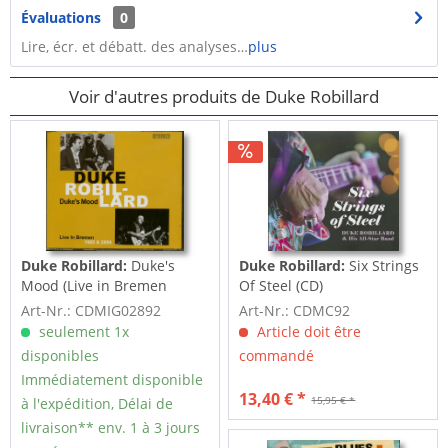
Évaluations
0
Lire, écr. et débatt. des analyses…
plus
Voir d'autres produits de Duke Robillard
Duke Robillard:
Duke's
Duke Robillard:
Six Strings
Mood (Live in Bremen
Of Steel (CD)
1985/2008) (3-CD)
Art-Nr.: CDMIG02892
Art-Nr.: CDMC92
seulement 1x
Article doit être
disponibles
commandé
Immédiatement disponible
13,40 € *
15,95 € *
à l'expédition, Délai de
livraison** env. 1 à 3 jours