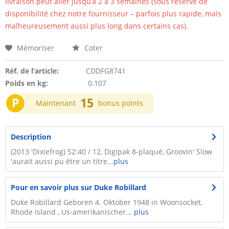
livraison peut aller jusqu’à 2 à 3 semaines (sous réserve de
disponibilité chez notre fournisseur – parfois plus rapide, mais
malheureusement aussi plus long dans certains cas).
Mémoriser
Coter
Réf. de l’article:
CDDFG8741
Poids en kg:
0.107
P
15
Maintenant
bonus points
Description
(2013 'Dixiefrog) 52:40 / 12, Digipak 8-plaqué, Groovin' Slow
'aurait aussi pu être un titre...
plus
Pour en savoir plus sur Duke Robillard
Duke Robillard Geboren 4. Oktober 1948 in Woonsocket,
Rhode Island , Us-amerikanischer...
plus