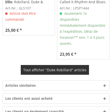
Ellis:
Robillard, Duke &
Called It Rhythm And Blues
Herb Ellis Conversations
(LP)
Art-Nr.: GLS107
Art-Nr.: LPSP1444
In...
Article doit être
seulement 1x
commandé
disponibles
Immédiatement disponible
25,00 € *
à l'expédition, Délai de
livraison** env. 1 à 3 jours
ouvrés.
23,95 € *
Tout afficher "Duke Robillard" articles
Articles similaires
Les clients ont aussi acheté
Les clients on également consulté