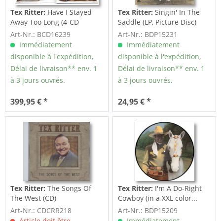
Tex Ritter:
Have I Stayed
Tex Ritter:
Singin' In The
Away Too Long (4-CD
Saddle (LP, Picture Disc)
Deluxe Box Set)
Art-Nr.: BCD16239
Art-Nr.: BDP15231
Immédiatement
Immédiatement
disponible à l'expédition,
disponible à l'expédition,
Délai de livraison** env. 1
Délai de livraison** env. 1
à 3 jours ouvrés.
à 3 jours ouvrés.
399,95 € *
24,95 € *
Tex Ritter:
The Songs Of
Tex Ritter:
I'm A Do-Right
The West (CD)
Cowboy (in a XXL color...
Art-Nr.: CDCRR218
Art-Nr.: BDP15209
Article doit être
Immédiatement