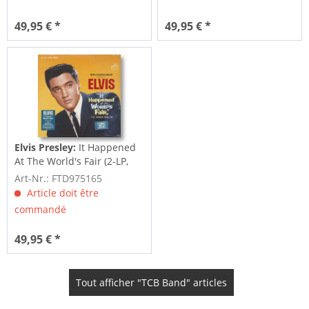
49,95 € *
49,95 € *
Elvis Presley:
It Happened
At The World's Fair (2-LP,
Limited...
Art-Nr.: FTD975165
Article doit être
commandé
49,95 € *
Tout afficher "TCB Band" articles