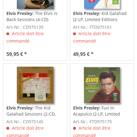
Elvis Presley:
The Elvis Is
Elvis Presley:
Kid Galahad
Back Sessions (4-CD)
(2-LP, Limited Edition)
Art-Nr.: CD975139
Art-Nr.: FTD975161
Article doit être
Article doit être
commandé
commandé
59,95 € *
49,95 € *
Elvis Presley:
The Kid
Elvis Presley:
Fun In
Galahad Sessions (2-CD,
Acapulco (2-LP, Limited
7inch Deluxe...
Edition)
Art-Nr.: CD975145
Art-Nr.: FTD975175
Article doit être
Article doit être
commandé
commandé