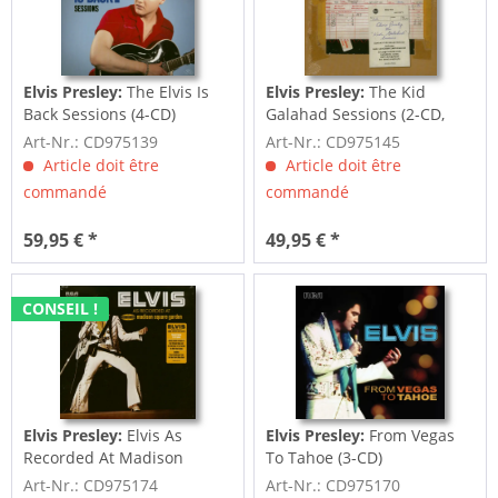
Elvis Presley:
The Elvis Is
Elvis Presley:
The Kid
Back Sessions (4-CD)
Galahad Sessions (2-CD,
7inch Deluxe...
Art-Nr.: CD975139
Art-Nr.: CD975145
Article doit être
Article doit être
commandé
commandé
59,95 € *
49,95 € *
CONSEIL !
Elvis Presley:
Elvis As
Elvis Presley:
From Vegas
Recorded At Madison
To Tahoe (3-CD)
Square Garden (3-CD)
Art-Nr.: CD975174
Art-Nr.: CD975170