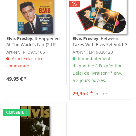
Elvis Presley:
It Happened
Elvis Presley:
Between
At The World's Fair (2-LP,
Takes With Elvis Set Vol.1-3
Limited...
(3-LP)
Art-Nr.: FTD975165
Art-Nr.: LP19020123
Article doit être
Immédiatement
commandé
disponible à l'expédition,
Délai de livraison** env. 1
49,95 € *
à 3 jours ouvrés.
29,95 € *
59,85 € *
CONSEIL !