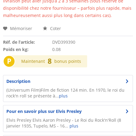
livraison peut aller jusqu’à 2 à 3 semaines (sous réserve de
disponibilité chez notre fournisseur – parfois plus rapide, mais
malheureusement aussi plus long dans certains cas).
Mémoriser
Coter
Réf. de l’article:
DVD399390
Poids en kg:
0.08
P
8
Maintenant
bonus points
Description
(Universum Film)Film de fiction 124 min. En 1970, le roi du
rock'n roll se présente à...
plus
Pour en savoir plus sur Elvis Presley
Elvis Presley Elvis Aaron Presley - Le Roi du Rock'n'Roll (8
janvier 1935, Tupelo, MS - 16...
plus