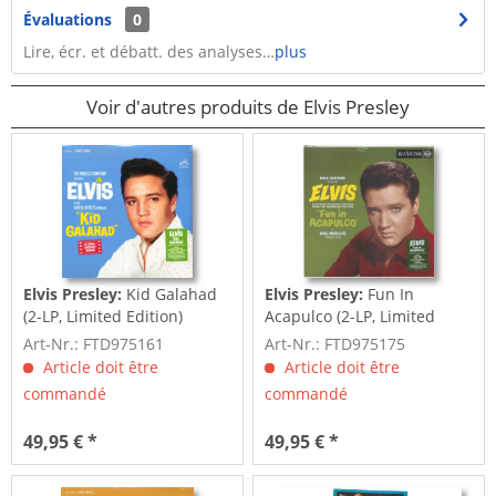
Évaluations
0
Lire, écr. et débatt. des analyses…
plus
Voir d'autres produits de Elvis Presley
Elvis Presley:
Kid Galahad
Elvis Presley:
Fun In
(2-LP, Limited Edition)
Acapulco (2-LP, Limited
Edition)
Art-Nr.: FTD975161
Art-Nr.: FTD975175
Article doit être
Article doit être
commandé
commandé
49,95 € *
49,95 € *