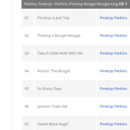
Perkins, Pinetop - Perkins, Pinetop Boogie Woogie King
CD 1
01
Pinetop Is Just Top
Pinetop Perkins
02
Pinetop's Boogie Woogie
Pinetop Perkins
03
Take A Little Walk With Me
Pinetop Perkins
04
Rockin' The Boogie
Pinetop Perkins
05
So Many Days
Pinetop Perkins
06
Jackson Town Gal
Pinetop Perkins
07
Sweet Black Angel
Pinetop Perkins