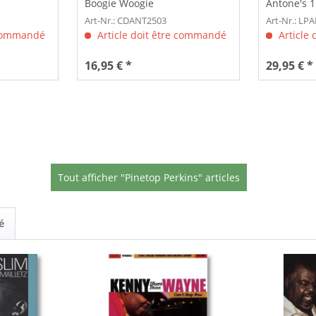
Boogie Woogie
Antone's 1 
Art-Nr.: CDANT2503
Art-Nr.: LP
 commandé
Article doit être commandé
Article
16,95 € *
29,95 € *
Tout afficher "Pinetop Perkins" articles
é