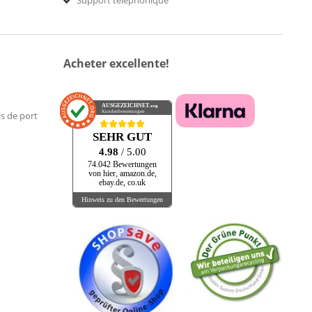
Support téléphonique
Acheter excellente!
AUSGEZEICHNET
.org
Kundenbewertungen
is de port
SEHR GUT
4.98
/ 5.00
74.042 Bewertungen
von hier, amazon.de,
ebay.de, co.uk
Hinweis zu den Bewertungen