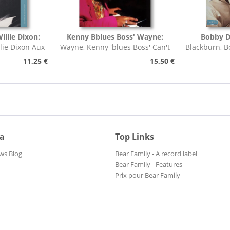
llie Dixon:
Kenny Bblues Boss' Wayne:
Bobby D
lie Dixon Aux
Wayne, Kenny 'blues Boss' Can't
Blackburn, B
etz
Stop Now
..
11,25 €
15,50 €
ia
Top Links
ws Blog
Bear Family - A record label
Bear Family - Features
Prix pour Bear Family