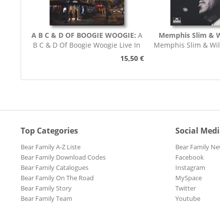
A B C & D OF BOOGIE WOOGIE:
A
Memphis Slim & Wi
B C & D Of Boogie Woogie Live In
Memphis Slim & Wil
Paris
Troi Maill
15,50 €
Top Categories
Social Med
Bear Family A-Z Liste
Bear Family Ne
Bear Family Download Codes
Facebook
Bear Family Catalogues
Instagram
Bear Family On The Road
MySpace
Bear Family Story
Twitter
Bear Family Team
Youtube