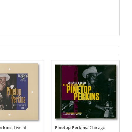
erkins:
Live at
Pinetop Perkins:
Chicago