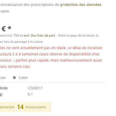
s connaissance des prescriptions de
protection des données
ccepte
 € *
 sont incl. TVA et
excl. Des frais de port.
- Selon le pays de livraison, la
er lors du passage à la caisse.
cles ne sont actuellement pas en stock. Le délai de livraison
 jusqu’à 2 à 3 semaines (sous réserve de disponibilité chez
nisseur – parfois plus rapide, mais malheureusement aussi
ans certains cas).
ser
Coter
ticle:
CD26011
g:
0.1
14
aintenant
bonus points