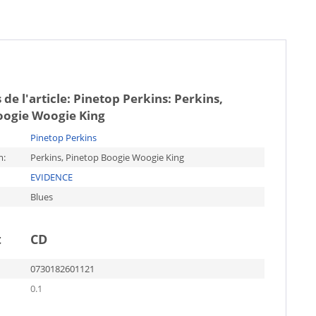
 de l'article:
Pinetop Perkins: Perkins,
oogie Woogie King
Pinetop Perkins
m:
Perkins, Pinetop Boogie Woogie King
EVIDENCE
Blues
t
CD
0730182601121
0.1