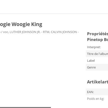
oogie Woogie King
 pno / voc, LUTHER JOHNSON JR. - RTM, CALVIN JOHNSON -
Propriétés
Pinetop B
Interpret:
Titre de l'albu
Label
Genre
Artikelar
EAN:
Poids en kg: