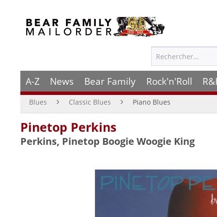
A-Z
News
Bear Family
Rock'n'Roll
R&
Blues
Classic Blues
Piano Blues
Pinetop Perkins
Perkins, Pinetop Boogie Woogie King