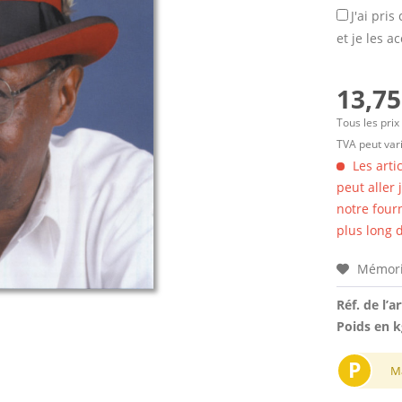
J'ai pri
et je les a
13,75
Tous les prix
TVA peut vari
Les arti
peut aller
notre four
plus long d
Mémori
Réf. de l’ar
Poids en k
P
M