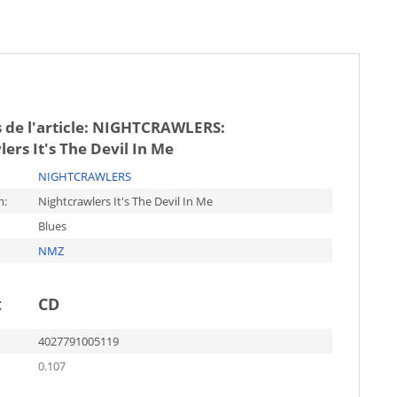
 de l'article:
NIGHTCRAWLERS:
ers It's The Devil In Me
NIGHTCRAWLERS
m:
Nightcrawlers It's The Devil In Me
Blues
NMZ
t
CD
4027791005119
0.107