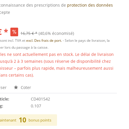
s connaissance des prescriptions de
protection des données
ccepte
€ *
16,75 € *
(40,6% économisé)
 sont incl. TVA et
excl. Des frais de port.
- Selon le pays de livraison, la
er lors du passage à la caisse.
cles ne sont actuellement pas en stock. Le délai de livraison
 jusqu’à 2 à 3 semaines (sous réserve de disponibilité chez
nisseur – parfois plus rapide, mais malheureusement aussi
ans certains cas).
ser
Coter
ticle:
CD401542
g:
0.107
10
aintenant
bonus points