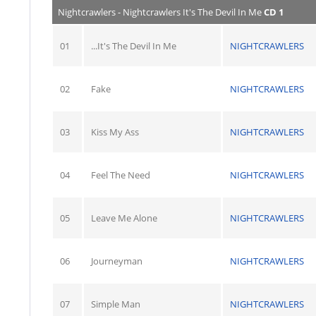
Nightcrawlers - Nightcrawlers It's The Devil In Me
CD 1
01
...It's The Devil In Me
NIGHTCRAWLERS
02
Fake
NIGHTCRAWLERS
03
Kiss My Ass
NIGHTCRAWLERS
04
Feel The Need
NIGHTCRAWLERS
05
Leave Me Alone
NIGHTCRAWLERS
06
Journeyman
NIGHTCRAWLERS
07
Simple Man
NIGHTCRAWLERS