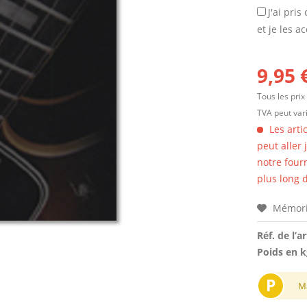
J'ai pri
et je les a
9,95 
Tous les prix
TVA peut vari
Les arti
peut aller
notre four
plus long d
Mémori
Réf. de l’ar
Poids en k
P
M