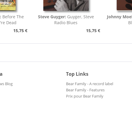
:
Before The
Steve Guyger:
Guyger, Steve
Johnny Moel
're Dead
Radio Blues
B
15,75 €
15,75 €
ia
Top Links
ws Blog
Bear Family - A record label
Bear Family - Features
Prix pour Bear Family