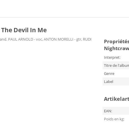
The Devil In Me
eland. PAUL ARNOLD - voc, ANTON MORELLI - gtr, RUDI
Propriétés
Nightcrawl
Interpret:
Titre de l'albu
Genre
Label
Artikelar
EAN:
Poids en kg: