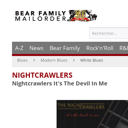
A-Z
News
Bear Family
Rock'n'Roll
R&
Blues
Modern Blues
White Blues
NIGHTCRAWLERS
Nightcrawlers It's The Devil In Me