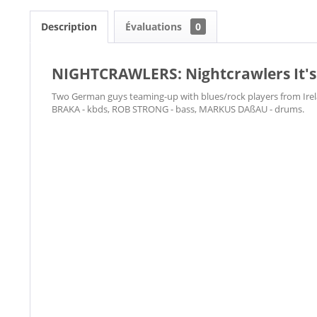
Description
Évaluations
0
NIGHTCRAWLERS: Nightcrawlers It's 
Two German guys teaming-up with blues/rock players from Ir
BRAKA - kbds, ROB STRONG - bass, MARKUS DAßAU - drums.