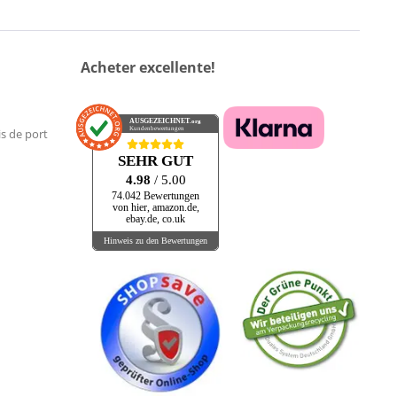
Acheter excellente!
AUSGEZEICHNET
.org
Kundenbewertungen
is de port
SEHR GUT
4.98
/ 5.00
74.042 Bewertungen
von hier, amazon.de,
ebay.de, co.uk
Hinweis zu den Bewertungen