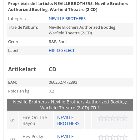
Propriétés de l'article:
NEVILLE BROTHERS: Neville Brothers
Authorized Bootleg: Warfield Theatre (2-CD)
Interpret:
NEVILLE BROTHERS
Titre de l'album:
Neville Brothers Authorized Bootleg:
Warfield Theatre (2-CD)
Genre
R&B, Soul
Label
HIP-O-SELECT
Artikelart
CD
EAN:
0602527472393
Poids en kg:
0.2
Neville Brothers - Neville Brothers Authorized Bootleg:
Warfield Theatre (2-CD)
CD 1
Fire On The
NEVILLE
01
Bayou
BROTHERS
Hey Pocky
NEVILLE
02