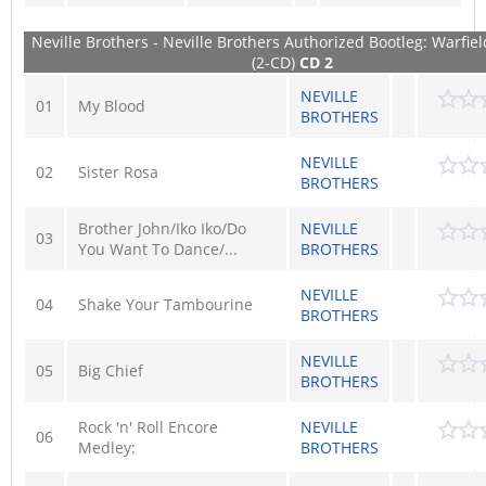
Neville Brothers - Neville Brothers Authorized Bootleg: Warfie
(2-CD)
CD 2
NEVILLE
01
My Blood
BROTHERS
NEVILLE
02
Sister Rosa
BROTHERS
Brother John/Iko Iko/Do
NEVILLE
03
You Want To Dance/...
BROTHERS
NEVILLE
04
Shake Your Tambourine
BROTHERS
NEVILLE
05
Big Chief
BROTHERS
Rock 'n' Roll Encore
NEVILLE
06
Medley:
BROTHERS