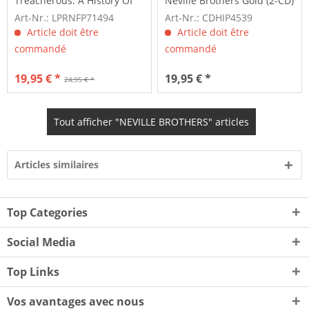
Treacherous: A History Of
Neville Brothers Gold (2-CD)
The Neville Brothers...
Art-Nr.: LPRNFP71494
Art-Nr.: CDHIP4539
Article doit être
Article doit être
commandé
commandé
19,95 € *
19,95 € *
24,95 € *
Tout afficher "NEVILLE BROTHERS" articles
Articles similaires
Top Categories
Social Media
Top Links
Vos avantages avec nous