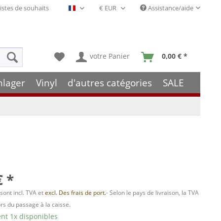
istes de souhaits
Assistance/aide
Français- FR
votre Panier
0,00 € *
hlager
Vinyl
d'autres catégories
SALE
€ *
 sont incl. TVA et
excl. Des frais de port.
- Selon le pays de livraison, la TVA
ors du passage à la caisse.
t 1x disponibles