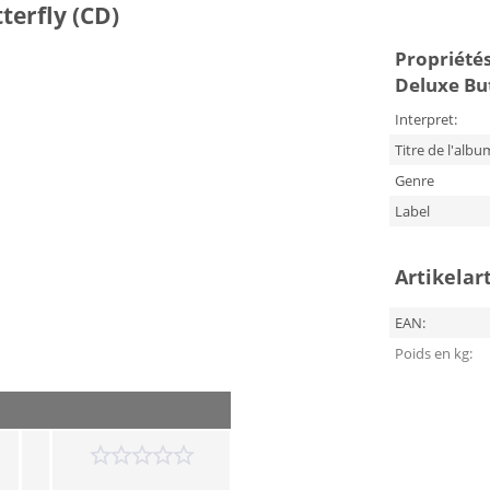
terfly (CD)
Propriétés 
Deluxe But
Interpret:
Titre de l'albu
Genre
Label
Artikelar
EAN:
Poids en kg: