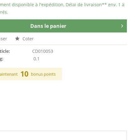
ent disponible à l'expédition, Délai de livraison** env. 1 à
rés.
Dans le panier
ser
Coter
ticle:
CD010053
g:
0.1
10
aintenant
bonus points