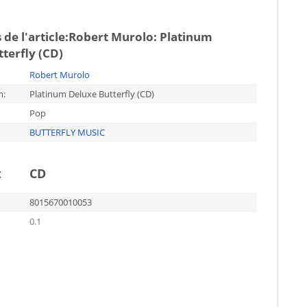
de l'article:
Robert Murolo: Platinum
terfly (CD)
Robert Murolo
m:
Platinum Deluxe Butterfly (CD)
Pop
BUTTERFLY MUSIC
t
CD
8015670010053
0.1