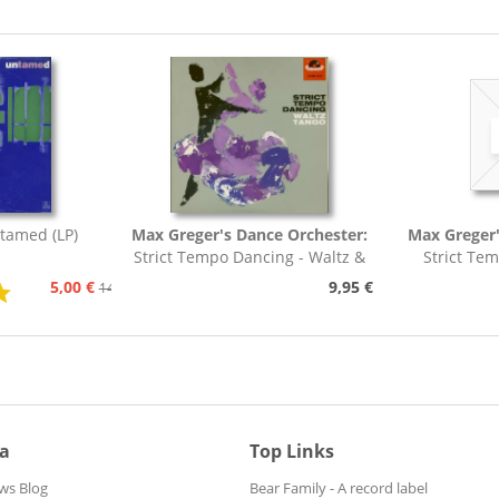
tamed (LP)
Max Greger's Dance Orchester:
Max Greger'
Strict Tempo Dancing - Waltz &
Strict Te
Tango (7inch,...
Foxt
5,00 €
9,95 €
14,95 €
ia
Top Links
ws Blog
Bear Family - A record label