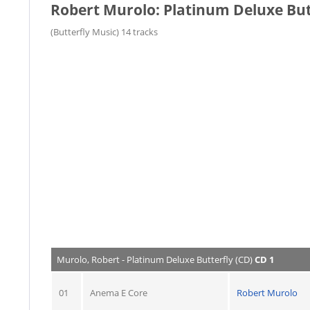
Robert Murolo: Platinum Deluxe But
(Butterfly Music) 14 tracks
Murolo, Robert - Platinum Deluxe Butterfly (CD)
CD 1
01
Anema E Core
Robert Murolo