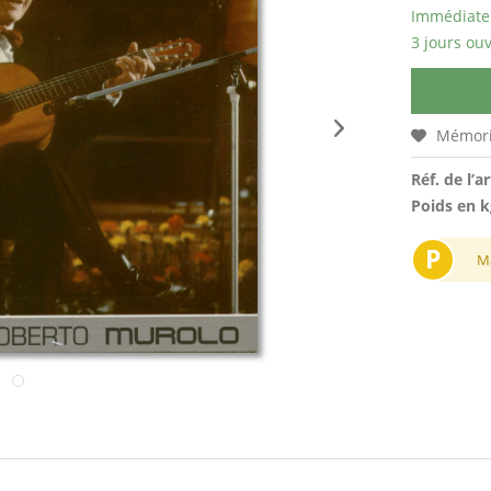
Immédiatem
3 jours ouv
Mémori
Réf. de l’ar
Poids en k
P
M