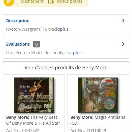
P
13
Maintenant
bonus points
Description
(Weton-Wesgram) 16 tracks
plus
Évaluations
0
Lire, écr. et débatt. des analyses…
plus
Voir d'autres produits de Beny More
Beny More:
The Very Best
Beny More:
Magia Antillana
Of Beny More & His All Star
(CD)
Afro...
Art-Nr.: CD37522
Art-Nr.: CD318029