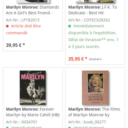
Marilyn Monroe:
Diamonds
Marilyn Monroe:
J.F.K. To
Are A Girl's Best Friend -
Dedicate - Best Hit
60th...
Collection (CD,...
Art-Nr.: LP182013
Art-Nr.: CDTECX28262
Article doit être
Immédiatement
commandé
disponible à l'expédition,
Délai de livraison** env. 1
39,95 € *
à 3 jours ouvrés.
35,95 € *
39,95 € *
Marilyn Monroe:
Forever
Marilyn Monroe:
The Films
Marilyn by Marie Cahill (HB)
of Marilyn Monroe by
Richard Buskin
Art-Nr.: 0034701
Art-Nr.: book_00277
Immédiatement
Immédiatement