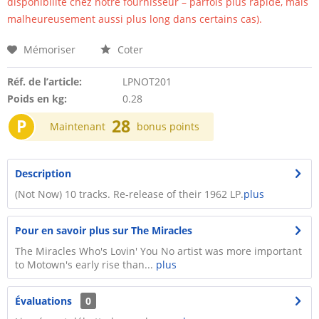
disponibilité chez notre fournisseur – parfois plus rapide, mais
malheureusement aussi plus long dans certains cas).
Mémoriser
Coter
Réf. de l’article:
LPNOT201
Poids en kg:
0.28
P
28
Maintenant
bonus points
Description
(Not Now) 10 tracks. Re-release of their 1962 LP.
plus
Pour en savoir plus sur The Miracles
The Miracles Who's Lovin' You No artist was more important
to Motown's early rise than...
plus
Évaluations
0