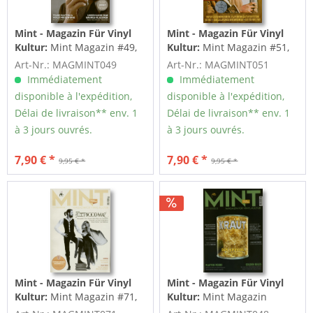
Mint - Magazin Für Vinyl
Mint - Magazin Für Vinyl
Kultur:
Mint Magazin #49,
Kultur:
Mint Magazin #51,
01/22
04/22
Art-Nr.: MAGMINT049
Art-Nr.: MAGMINT051
Immédiatement
Immédiatement
disponible à l'expédition,
disponible à l'expédition,
Délai de livraison** env. 1
Délai de livraison** env. 1
à 3 jours ouvrés.
à 3 jours ouvrés.
7,90 € *
7,90 € *
9,95 € *
9,95 € *
Mint - Magazin Für Vinyl
Mint - Magazin Für Vinyl
Kultur:
Mint Magazin #71,
Kultur:
Mint Magazin
10/24
#48,11/21