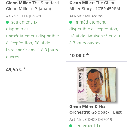
Glenn Miller:
The Standard
Glenn Miller:
The Glenn
Glenn Miller (LP, Japan)
Miller Story - 10'EP 45RPM
Stereo
Art-Nr.: LPRJL2674
Art-Nr.: MCAV985
seulement 1x
Immédiatement
disponibles
disponible à l'expédition,
Immédiatement disponible
Délai de livraison** env. 1
à l'expédition, Délai de
à 3 jours ouvrés.
livraison** env. 1 à 3 jours
10,00 € *
ouvrés.
49,95 € *
Glenn Miller & His
Orchestra:
Goldpack - Best
(CD, Japan)
Art-Nr.: CDB23D47019
seulement 1x