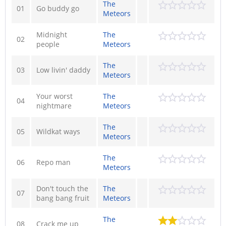
The
01
Go buddy go
Meteors
Midnight
The
02
people
Meteors
The
03
Low livin' daddy
Meteors
Your worst
The
04
nightmare
Meteors
The
05
Wildkat ways
Meteors
The
06
Repo man
Meteors
Don't touch the
The
07
bang bang fruit
Meteors
The
08
Crack me up