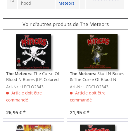
13
hood
Meteors
Voir d'autres produits de The Meteors
The Meteors:
The Curse Of
The Meteors:
Skull N Bones
Blood N Bones (LP, Colored
& The Curse Of Blood N
Vinyl,...
Bones (CD)
Art-Nr.: LPCLO2343
Art-Nr.: CDCLO2343
Article doit être
Article doit être
commandé
commandé
26,95 € *
21,95 € *