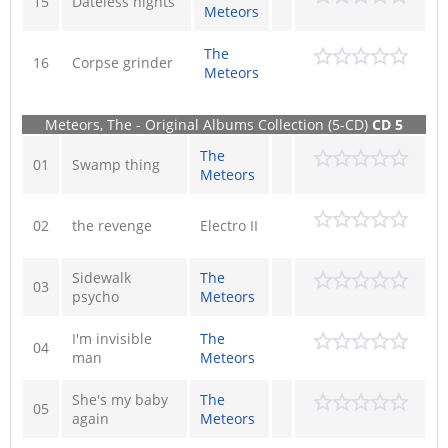
15
Dateless nights
Meteors
The
16
Corpse grinder
Meteors
Meteors, The - Original Albums Collection (5-CD)
CD 5
The
01
Swamp thing
Meteors
02
the revenge
Electro II
Sidewalk
The
03
psycho
Meteors
I'm invisible
The
04
man
Meteors
She's my baby
The
05
again
Meteors