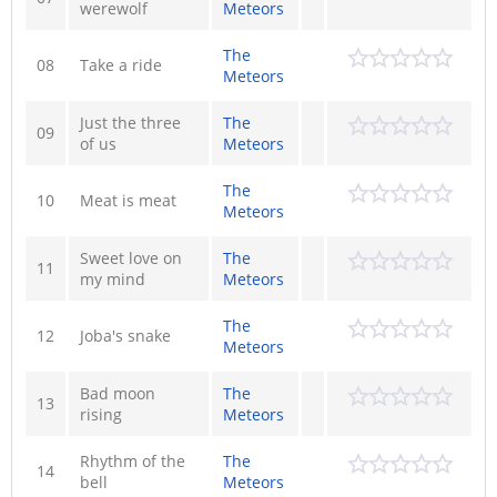
werewolf
Meteors
The
08
Take a ride
Meteors
Just the three
The
09
of us
Meteors
The
10
Meat is meat
Meteors
Sweet love on
The
11
my mind
Meteors
The
12
Joba's snake
Meteors
Bad moon
The
13
rising
Meteors
Rhythm of the
The
14
bell
Meteors