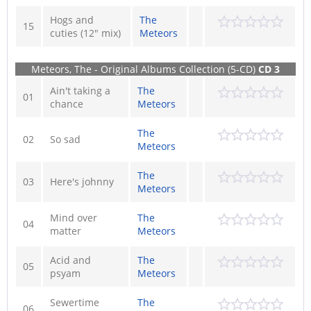
Hogs and
The
15
cuties (12" mix)
Meteors
Meteors, The - Original Albums Collection (5-CD)
CD 3
Ain't taking a
The
01
chance
Meteors
The
02
So sad
Meteors
The
03
Here's johnny
Meteors
Mind over
The
04
matter
Meteors
Acid and
The
05
psyam
Meteors
Sewertime
The
06