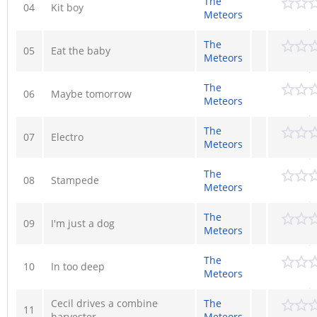
The
04
Kit boy
Meteors
The
05
Eat the baby
Meteors
The
06
Maybe tomorrow
Meteors
The
07
Electro
Meteors
The
08
Stampede
Meteors
The
09
I'm just a dog
Meteors
The
10
In too deep
Meteors
Cecil drives a combine
The
11
harvester
Meteors