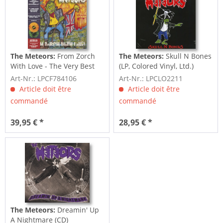
The Meteors:
From Zorch
The Meteors:
Skull N Bones
With Love - The Very Best
(LP, Colored Vinyl, Ltd.)
Of The...
Art-Nr.: LPCF784106
Art-Nr.: LPCLO2211
Article doit être
Article doit être
commandé
commandé
39,95 € *
28,95 € *
The Meteors:
Dreamin' Up
A Nightmare (CD)