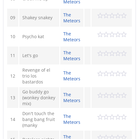
Meteors
The
09
Shakey snakey
Meteors
The
10
Psycho kat
Meteors
The
11
Let's go
Meteors
Revenge of el
The
12
trio los
Meteors
bastardos
Go buddy go
The
13
(wonkey donkey
Meteors
mix)
Don't touch the
The
14
bang bang fruit
Meteors
(manky
The