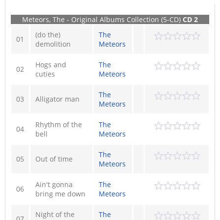
Meteors, The - Original Albums Collection (5-CD)
CD 2
(do the)
The
01
demolition
Meteors
Hogs and
The
02
cuties
Meteors
The
03
Alligator man
Meteors
Rhythm of the
The
04
bell
Meteors
The
05
Out of time
Meteors
Ain't gonna
The
06
bring me down
Meteors
Night of the
The
07