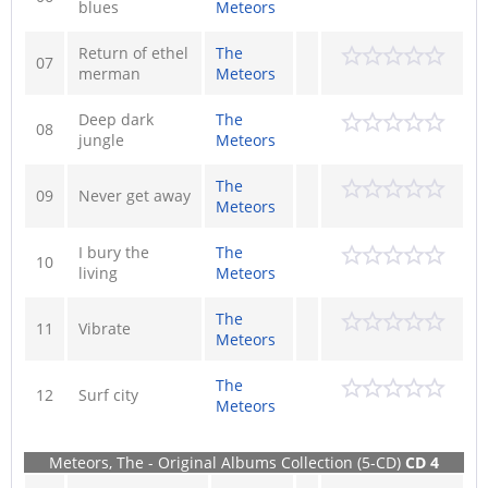
blues
Meteors
Return of ethel
The
07
merman
Meteors
Deep dark
The
08
jungle
Meteors
The
09
Never get away
Meteors
I bury the
The
10
living
Meteors
The
11
Vibrate
Meteors
The
12
Surf city
Meteors
Meteors, The - Original Albums Collection (5-CD)
CD 4