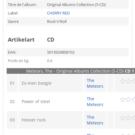
Titre de l'album:
Original Albums Collection (5-CD)
Label
CHERRY RED
Genre
Rock'n'Roll
Artikelart
CD
EAN:
5013929808102
Poids en kg:
0.4
Meteors, The - Original Albums Collection (5-CD)
CD 1
The
01
Ex-men boogie
Meteors
The
02
Power of steel
Meteors
The
03
Hoover rock
Meteors