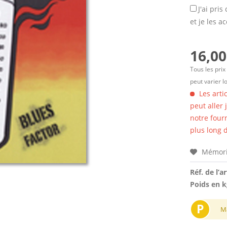
J'ai pri
et je les a
16,00
Tous les prix
peut varier l
Les arti
peut aller
notre four
plus long d
Mémori
Réf. de l’ar
Poids en k
P
M