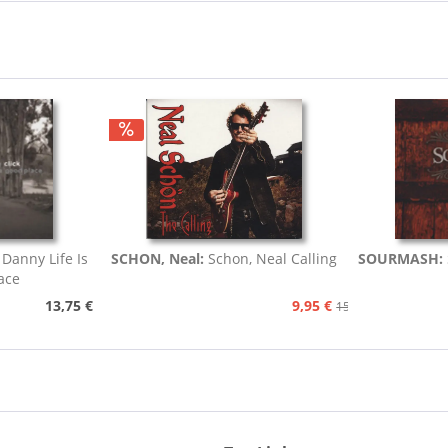
 Danny Life Is
SCHON, Neal:
Schon, Neal Calling
SOURMASH:
ace
13,75 €
9,95 €
15,75 €