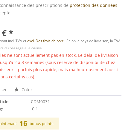
s connaissance des prescriptions de
protection des données
ccepte
 € *
 sont incl. TVA et
excl. Des frais de port.
- Selon le pays de livraison, la TVA
ors du passage à la caisse.
cles ne sont actuellement pas en stock. Le délai de livraison
 jusqu’à 2 à 3 semaines (sous réserve de disponibilité chez
nisseur – parfois plus rapide, mais malheureusement aussi
ans certains cas).
ser
Coter
ticle:
CDM0031
g:
0.1
16
aintenant
bonus points