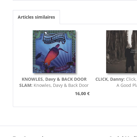
Articles similaires
KNOWLES, Davy & BACK DOOR
CLICK, Danny:
Click,
SLAM:
Knowles, Davy & Back Door
A Good Pl
Slam Coming Up For Air
16,00 €