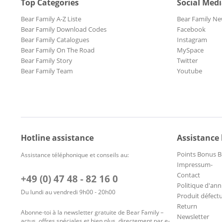
Top Categories
Social Med
Bear Family A-Z Liste
Bear Family Ne
Bear Family Download Codes
Facebook
Bear Family Catalogues
Instagram
Bear Family On The Road
MySpace
Bear Family Story
Twitter
Bear Family Team
Youtube
Hotline assistance
Assistance
Points Bonus B
Assistance téléphonique et conseils au:
Impressum-
Contact
+49 (0) 47 48 - 82 16 0
Politique d'ann
Du lundi au vendredi 9h00 - 20h00
Produit défect
Return
Abonne-toi à la newsletter gratuite de Bear Family –
Newsletter
actus, offres spéciales et bien plus, directement par e-