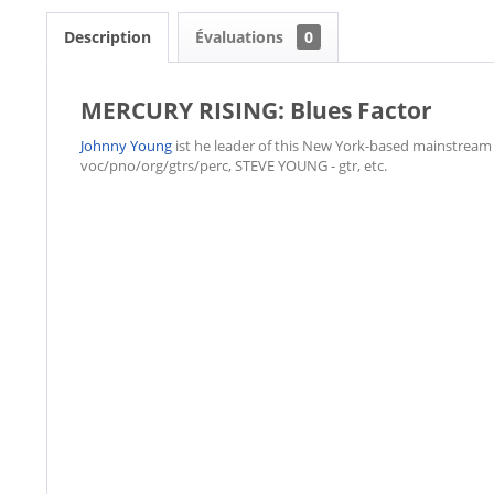
Description
Évaluations
0
MERCURY RISING: Blues Factor
Johnny Young
ist he leader of this New York-based mainstream
voc/pno/org/gtrs/perc, STEVE YOUNG - gtr, etc.