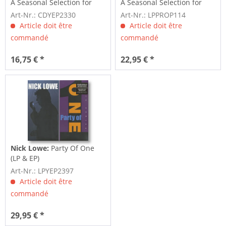
A Seasonal Selection for
A Seasonal Selection for
All...
All...
Art-Nr.: CDYEP2330
Art-Nr.: LPPROP114
Article doit être
Article doit être
commandé
commandé
16,75 € *
22,95 € *
Nick Lowe:
Party Of One
(LP & EP)
Art-Nr.: LPYEP2397
Article doit être
commandé
29,95 € *