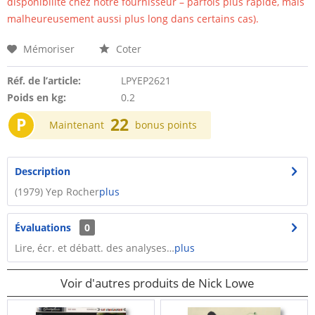
disponibilité chez notre fournisseur – parfois plus rapide, mais
malheureusement aussi plus long dans certains cas).
Mémoriser
Coter
Réf. de l’article:
LPYEP2621
Poids en kg:
0.2
P
22
Maintenant
bonus points
Description
(1979) Yep Rocher
plus
Évaluations
0
Lire, écr. et débatt. des analyses…
plus
Voir d'autres produits de Nick Lowe