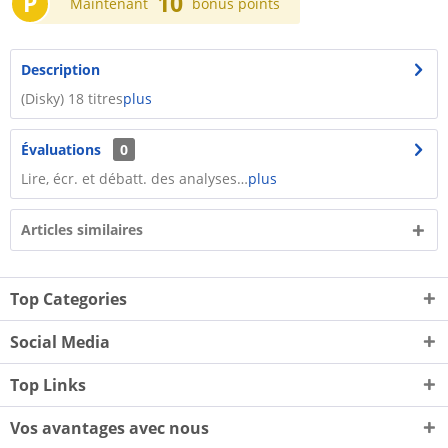
P
10
Maintenant
bonus points
Description
(Disky) 18 titres
plus
Évaluations
0
Lire, écr. et débatt. des analyses…
plus
Articles similaires
Top Categories
Social Media
Top Links
Vos avantages avec nous