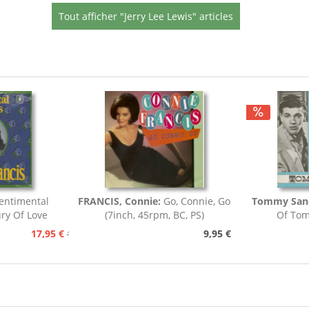
Tout afficher "Jerry Lee Lewis" articles
entimental
FRANCIS, Connie:
Go, Connie, Go
Tommy San
ury Of Love
(7inch, 45rpm, BC, PS)
Of Tom
.
17,95 €
9,95 €
19,95 €