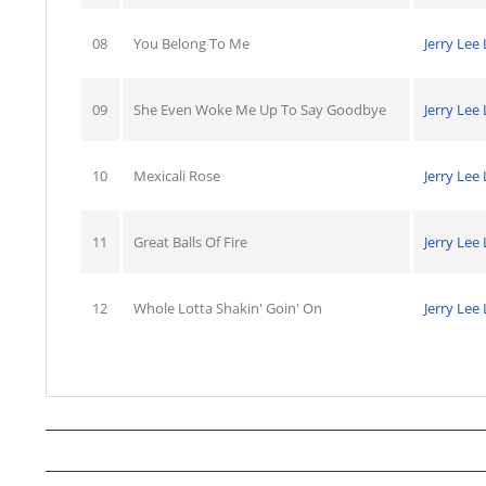
08
You Belong To Me
Jerry Lee
09
She Even Woke Me Up To Say Goodbye
Jerry Lee
10
Mexicali Rose
Jerry Lee
11
Great Balls Of Fire
Jerry Lee
12
Whole Lotta Shakin' Goin' On
Jerry Lee