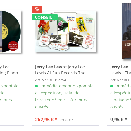
CONSEIL !
ry Lee
Jerry Lee Lewis:
Jerry Lee
Jerry Lee 
ing Piano
Lewis At Sun Records The
Lewis - The
Collected...
by...
Art-Nr.: BCD17254
Art-Nr.: BF
isponible
Immédiatement disponible
Immédia
 de
à l'expédition, Délai de
à l'expédit
3 jours
livraison** env. 1 à 3 jours
livraison**
ouvrés.
ouvrés.
262,95 € *
9,95 € *
329,95 € *