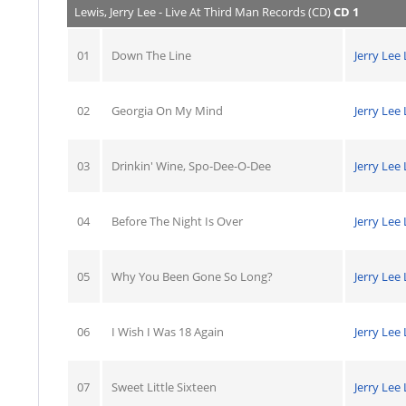
Lewis, Jerry Lee - Live At Third Man Records (CD)
CD 1
01
Down The Line
Jerry Lee
02
Georgia On My Mind
Jerry Lee
03
Drinkin' Wine, Spo-Dee-O-Dee
Jerry Lee
04
Before The Night Is Over
Jerry Lee
05
Why You Been Gone So Long?
Jerry Lee
06
I Wish I Was 18 Again
Jerry Lee
07
Sweet Little Sixteen
Jerry Lee