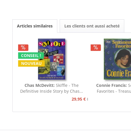
Articles similaires
Les clients ont aussi acheté
CONSEIL !
NOUVEAU
Chas McDevitt:
Skiffle - The
Connie Francis:
S
Definitive Inside Story by Chas...
Favorites - Treas
Songs..
29,95 €
59,95 €