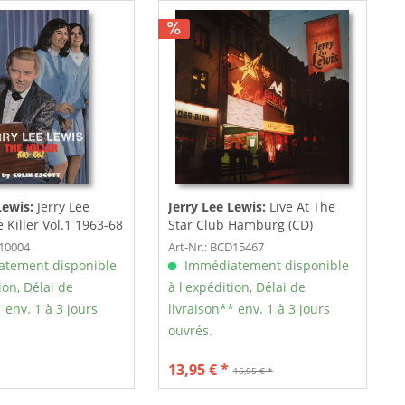
Lewis:
Jerry Lee
Jerry Lee Lewis:
Live At The
 Killer Vol.1 1963-68
Star Club Hamburg (CD)
B10004
Art-Nr.: BCD15467
tement disponible
Immédiatement disponible
ion, Délai de
à l'expédition, Délai de
 env. 1 à 3 jours
livraison** env. 1 à 3 jours
ouvrés.
13,95 € *
15,95 € *