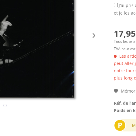
J'ai pri
et je les a
17,95
Tous les prix
TVA peut vari
Les arti
peut aller
notre four
plus long d
Mémori
Réf. de l’ar
Poids en k
P
M