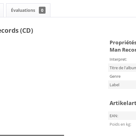
Évaluations
0
ecords (CD)
Propriétés
Man Recor
Interpret:
Titre de l'albu
Genre
Label
Artikelar
EAN:
Poids en kg: