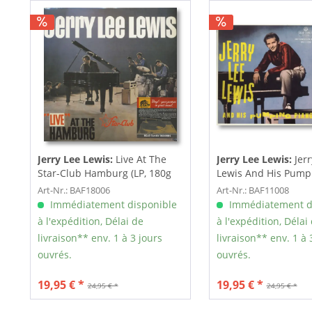
Jerry Lee Lewis:
Live At The
Jerry Lee Lewis:
Jer
Star-Club Hamburg (LP, 180g
Lewis And His Pump
Vinyl)
(LP,...
Art-Nr.: BAF18006
Art-Nr.: BAF11008
Immédiatement disponible
Immédiatement d
à l'expédition, Délai de
à l'expédition, Délai
livraison** env. 1 à 3 jours
livraison** env. 1 à 
ouvrés.
ouvrés.
19,95 € *
19,95 € *
24,95 € *
24,95 € *