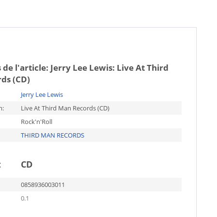
 de l'article:
Jerry Lee Lewis: Live At Third
ds (CD)
Jerry Lee Lewis
m:
Live At Third Man Records (CD)
Rock'n'Roll
THIRD MAN RECORDS
t
CD
0858936003011
0.1