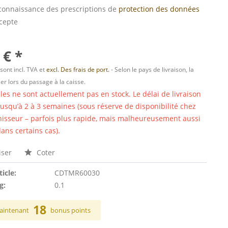
s connaissance des prescriptions de
protection des données
ccepte
 € *
 sont incl. TVA et
excl. Des frais de port.
- Selon le pays de livraison, la
er lors du passage à la caisse.
cles ne sont actuellement pas en stock. Le délai de livraison
 jusqu’à 2 à 3 semaines (sous réserve de disponibilité chez
nisseur – parfois plus rapide, mais malheureusement aussi
ans certains cas).
ser
Coter
ticle:
CDTMR60030
g:
0.1
18
aintenant
bonus points