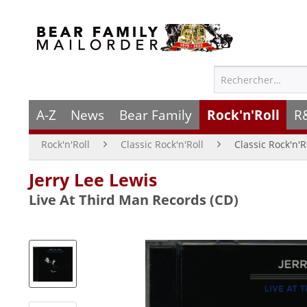
A-Z
News
Bear Family
Rock'n'Roll
R
Rock'n'Roll
Classic Rock'n'Roll
Classic Rock'n'R
Jerry Lee Lewis
Live At Third Man Records (CD)