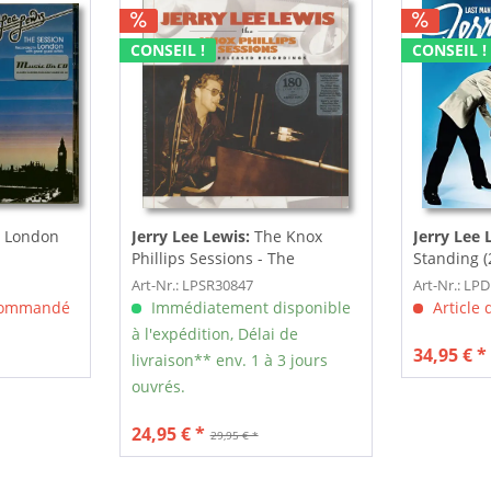
CONSEIL !
CONSEIL !
 London
Jerry Lee Lewis:
The Knox
Jerry Lee 
Phillips Sessions - The
Standing (
Unreleased...
vinyl)
Art-Nr.: LPSR30847
Art-Nr.: L
 commandé
Immédiatement disponible
Article
à l'expédition, Délai de
34,95 € *
livraison** env. 1 à 3 jours
ouvrés.
24,95 € *
29,95 € *