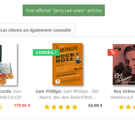
Tout afficher "Jerry Lee Lewis" articles
Les clients on également consulté
CONSEIL !
ecords:
Sun
Sam Phillips:
Sam Phillips - Der
Roy Orbis
958 (10-CD
Mann, der den Rock'n'Roll...
Domino (LP, 
 Set)
179,95 €
34,90 €
188,95 €