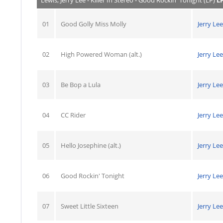
Lewis, Jerry Lee - Killer In Stereo - Good Rockin' Tonight (LP)
LP
01
Good Golly Miss Molly
Jerry Le
02
High Powered Woman (alt.)
Jerry Le
03
Be Bop a Lula
Jerry Le
04
CC Rider
Jerry Le
05
Hello Josephine (alt.)
Jerry Le
06
Good Rockin' Tonight
Jerry Le
07
Sweet Little Sixteen
Jerry Le