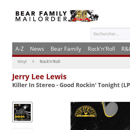
A-Z
News
Bear Family
Rock'n'Roll
R&
Vinyl
Rock'n'Roll
Jerry Lee Lewis
Killer In Stereo - Good Rockin' Tonight (LP