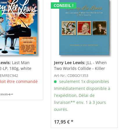
CONSEIL !
Lewis:
Last Man
Jerry Lee Lewis:
JLL - When
2-LP, 180g, white
Two Worlds Collide - Killer
Country...
PDEMREC942
Art-Nr.: CDBGO1353
 doit être commandé
seulement 1x disponibles
Immédiatement disponible à
39,95 € *
l'expédition, Délai de
livraison** env. 1 à 3 jours
ouvrés.
17,95 € *