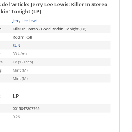
 de l'article:
Jerry Lee Lewis: Killer In Stereo
kin' Tonight (LP)
Jerry Lee Lewis
m:
Killer In Stereo - Good Rockin' Tonight (LP)
Rock'n'Roll
SUN
it
33 U/min
ze
LP (12 Inch)
g
Mint (M)
g
Mint (M)
t
LP
0015047807765
0.26