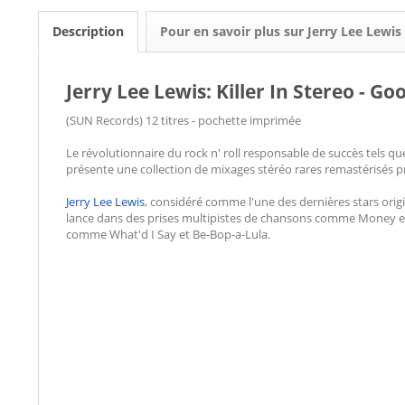
Description
Pour en savoir plus sur Jerry Lee Lewis
Jerry Lee Lewis: Killer In Stereo - Go
(SUN Records) 12 titres - pochette imprimée
Le révolutionnaire du rock n' roll responsable de succès tels qu
présente une collection de mixages stéréo rares remastérisés 
Jerry Lee Lewis
, considéré comme l'une des dernières stars origin
lance dans des prises multipistes de chansons comme Money et 
comme What'd I Say et Be-Bop-a-Lula.