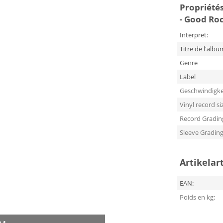
Propriétés
- Good Roc
Interpret:
Titre de l'albu
Genre
Label
Geschwindigke
Vinyl record si
Record Gradin
Sleeve Gradin
Artikelar
EAN:
Poids en kg: