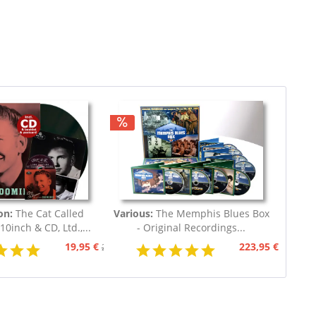
on:
The Cat Called
Various:
The Memphis Blues Box
10inch & CD, Ltd.,...
- Original Recordings...
19,95 €
223,95 €
29,95 €
249,95 €