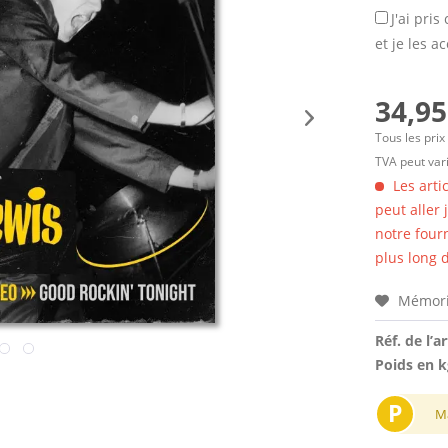
J'ai pri
et je les a
34,95
Tous les prix
TVA peut vari
Les arti
peut aller
notre four
plus long d
Mémori
Réf. de l’ar
Poids en k
P
M