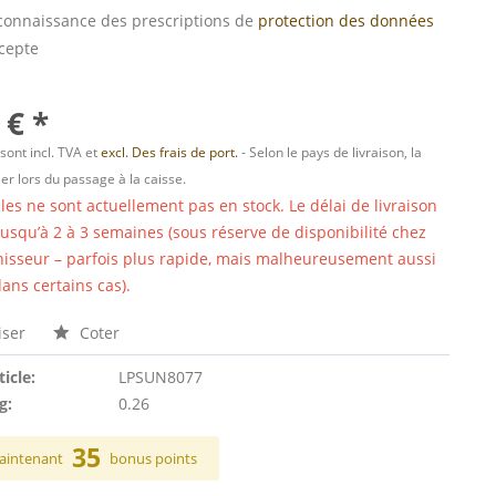
s connaissance des prescriptions de
protection des données
ccepte
 € *
 sont incl. TVA et
excl. Des frais de port.
- Selon le pays de livraison, la
er lors du passage à la caisse.
cles ne sont actuellement pas en stock. Le délai de livraison
 jusqu’à 2 à 3 semaines (sous réserve de disponibilité chez
nisseur – parfois plus rapide, mais malheureusement aussi
ans certains cas).
ser
Coter
ticle:
LPSUN8077
g:
0.26
35
aintenant
bonus points