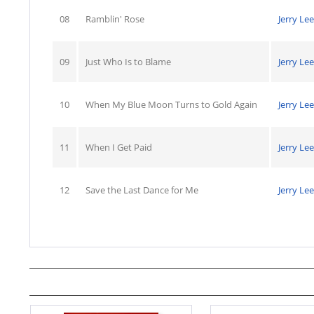
08
Ramblin' Rose
Jerry Le
09
Just Who Is to Blame
Jerry Le
10
When My Blue Moon Turns to Gold Again
Jerry Le
11
When I Get Paid
Jerry Le
12
Save the Last Dance for Me
Jerry Le