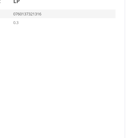
t
LP
0760137321316
0.3