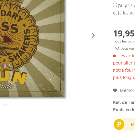
J'ai pri
et je les a
19,95
Tous les prix
TVA peut vari
Les arti
peut aller
notre four
plus long d
Mémori
Réf. de l’ar
Poids en k
P
M