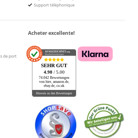
Support téléphonique
Acheter excellente!
AUSGEZEICHNET
.org
Kundenbewertungen
is de port
SEHR GUT
4.98
/ 5.00
74.042 Bewertungen
von hier, amazon.de,
ebay.de, co.uk
Hinweis zu den Bewertungen