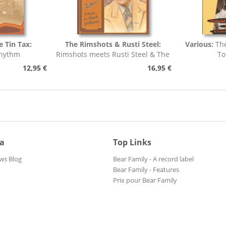
e Tin Tax:
The Rimshots & Rusti Steel:
Various:
Th
Rhythm
Rimshots meets Rusti Steel & The
To
Tin Tax -...
12,95 €
16,95 €
ia
Top Links
ws Blog
Bear Family - A record label
Bear Family - Features
Prix pour Bear Family