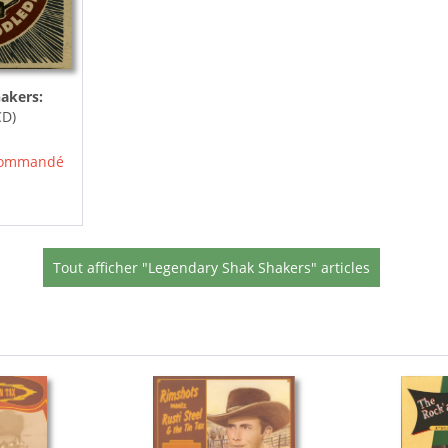
akers:
CD)
 commandé
Tout afficher "Legendary Shak Shakers" articles