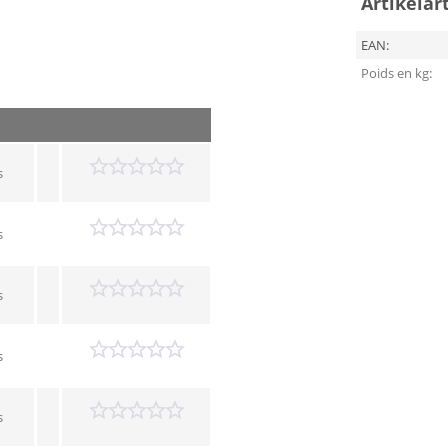
Artikelar
EAN:
Poids en kg:
s
s
s
s
s