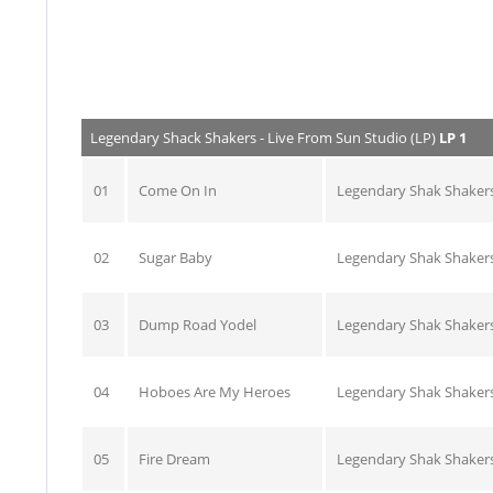
Legendary Shack Shakers - Live From Sun Studio (LP)
LP 1
01
Come On In
Legendary Shak Shaker
02
Sugar Baby
Legendary Shak Shaker
03
Dump Road Yodel
Legendary Shak Shaker
04
Hoboes Are My Heroes
Legendary Shak Shaker
05
Fire Dream
Legendary Shak Shaker