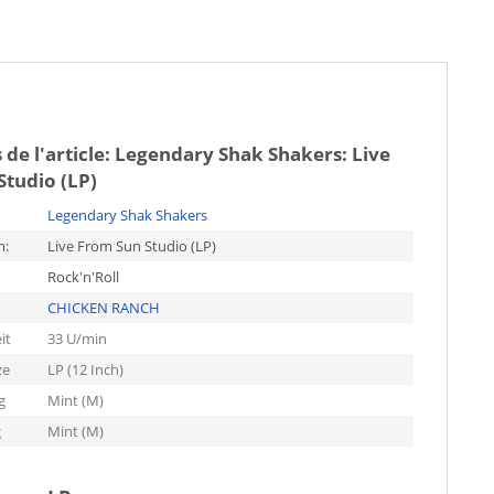
 de l'article:
Legendary Shak Shakers: Live
Studio (LP)
Legendary Shak Shakers
m:
Live From Sun Studio (LP)
Rock'n'Roll
CHICKEN RANCH
it
33 U/min
ze
LP (12 Inch)
g
Mint (M)
g
Mint (M)