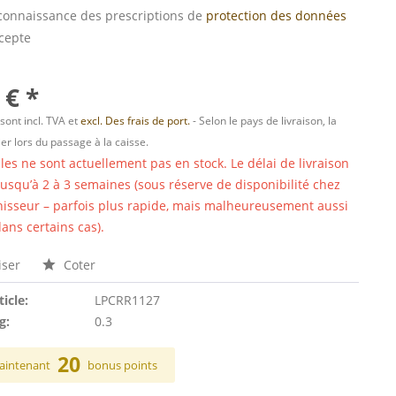
s connaissance des prescriptions de
protection des données
ccepte
 € *
 sont incl. TVA et
excl. Des frais de port.
- Selon le pays de livraison, la
er lors du passage à la caisse.
cles ne sont actuellement pas en stock. Le délai de livraison
 jusqu’à 2 à 3 semaines (sous réserve de disponibilité chez
nisseur – parfois plus rapide, mais malheureusement aussi
ans certains cas).
ser
Coter
ticle:
LPCRR1127
g:
0.3
20
aintenant
bonus points