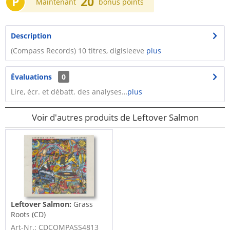
P
20
Maintenant
bonus points
Description
(Compass Records) 10 titres, digisleeve
plus
Évaluations
0
Lire, écr. et débatt. des analyses…
plus
Voir d'autres produits de Leftover Salmon
Leftover Salmon:
Grass
Roots (CD)
Art-Nr.: CDCOMPASS4813