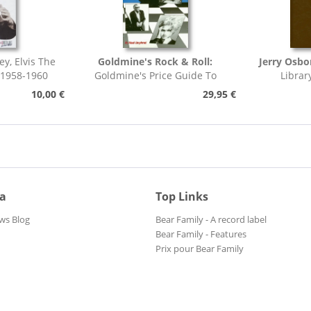
ey, Elvis The
Goldmine's Rock & Roll:
Jerry Osbo
 1958-1960
Goldmine's Price Guide To
Librar
Collectable Record...
Pho
10,00 €
29,95 €
ia
Top Links
ws Blog
Bear Family - A record label
Bear Family - Features
Prix pour Bear Family