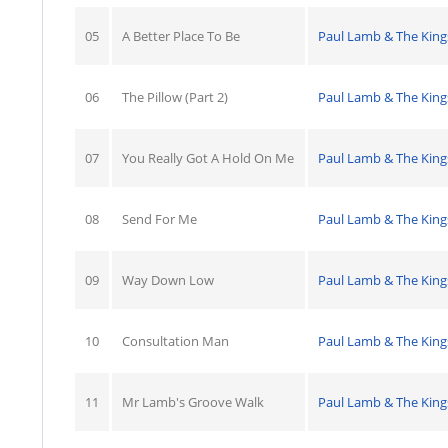
05
A Better Place To Be
Paul Lamb & The Kin
06
The Pillow (Part 2)
Paul Lamb & The Kin
07
You Really Got A Hold On Me
Paul Lamb & The Kin
08
Send For Me
Paul Lamb & The Kin
09
Way Down Low
Paul Lamb & The Kin
10
Consultation Man
Paul Lamb & The Kin
11
Mr Lamb's Groove Walk
Paul Lamb & The Kin