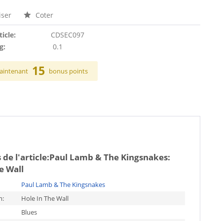
ser
Coter
ticle:
CDSEC097
g:
0.1
15
aintenant
bonus points
de l'article:
Paul Lamb & The Kingsnakes:
e Wall
Paul Lamb & The Kingsnakes
m:
Hole In The Wall
Blues