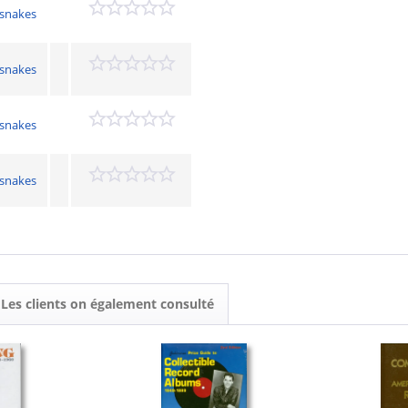
gsnakes
gsnakes
gsnakes
gsnakes
Les clients on également consulté