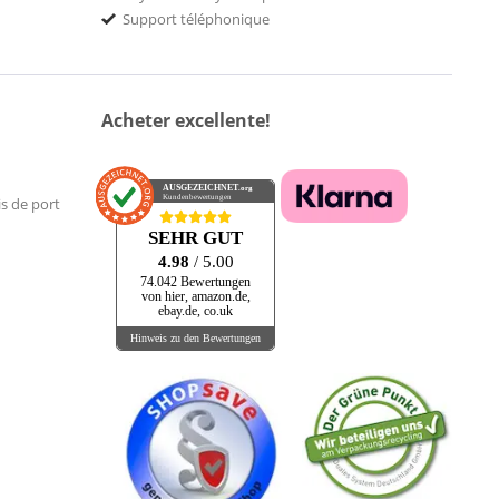
Support téléphonique
Acheter excellente!
AUSGEZEICHNET
.org
Kundenbewertungen
is de port
SEHR GUT
4.98
/ 5.00
74.042 Bewertungen
von hier, amazon.de,
ebay.de, co.uk
Hinweis zu den Bewertungen