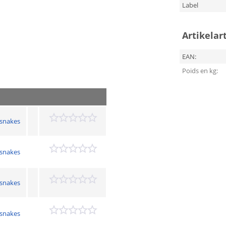
Label
Artikelar
EAN:
Poids en kg:
gsnakes
gsnakes
gsnakes
gsnakes