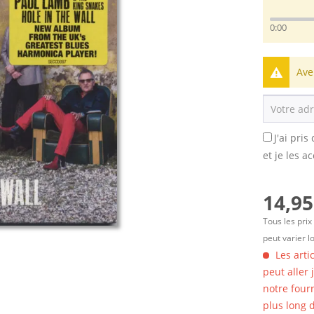
0:00
Ave
J'ai pri
et je les a
14,95
Tous les prix
peut varier l
Les arti
peut aller
notre four
plus long d