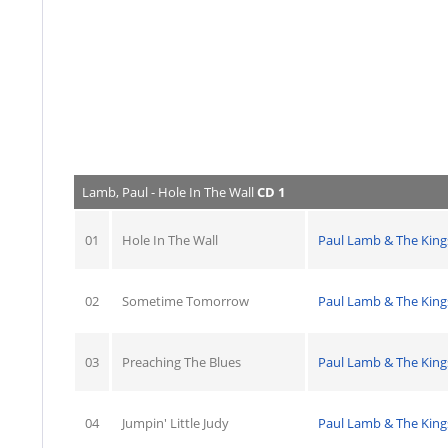
Lamb, Paul - Hole In The Wall
CD 1
01
Hole In The Wall
Paul Lamb & The Kin
02
Sometime Tomorrow
Paul Lamb & The Kin
03
Preaching The Blues
Paul Lamb & The Kin
04
Jumpin' Little Judy
Paul Lamb & The Kin