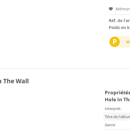
Mémori
Réf. de l’ar
Poids en k
P
M
n The Wall
Propriétés 
Hole In Th
Interpret:
Titre de l'albu
Genre