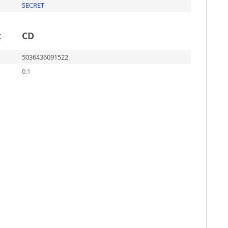
SECRET
t
CD
5036436091522
0.1