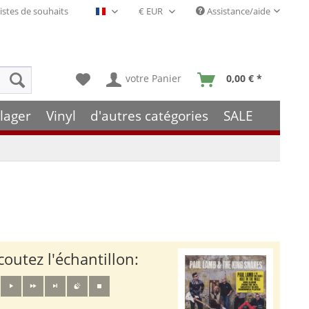
istes de souhaits
Assistance/aide
Français- FR
votre Panier
0,00 € *
lager
Vinyl
d'autres catégories
SALE
coutez l'échantillon: