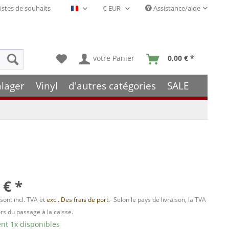
istes de souhaits
Assistance/aide
Français- FR
votre Panier
0,00 € *
hlager
Vinyl
d'autres catégories
SALE
 € *
 sont incl. TVA et
excl. Des frais de port.
- Selon le pays de livraison, la TVA
ors du passage à la caisse.
t 1x disponibles