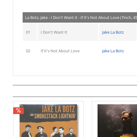
La Botz, Jake - I Don't Want It - If It's Not About Love (7inch, 
01
I Don't Want It
Jake La Botz
02
If It's Not About Love
Jake La Botz