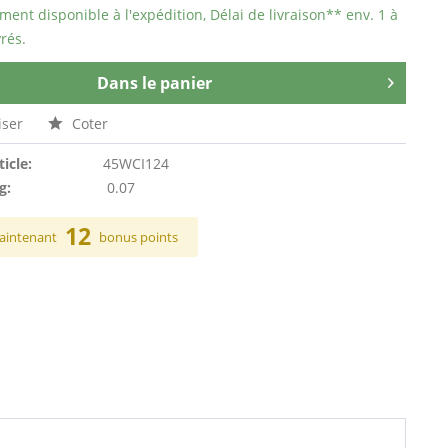
ent disponible à l'expédition, Délai de livraison** env. 1 à
rés.
Dans le panier
ser
Coter
ticle:
45WCI124
g:
0.07
12
aintenant
bonus points