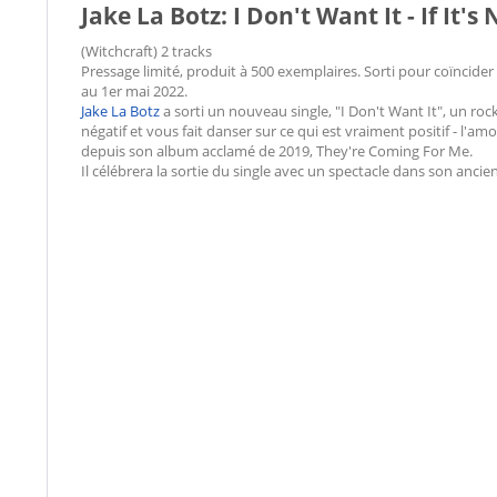
Jake La Botz: I Don't Want It - If It'
(Witchcraft) 2 tracks
Pressage limité, produit à 500 exemplaires. Sorti pour coïncid
au 1er mai 2022.
Jake La Botz
a sorti un nouveau single, "I Don't Want It", un rock
négatif et vous fait danser sur ce qui est vraiment positif - l'am
depuis son album acclamé de 2019, They're Coming For Me.
Il célébrera la sortie du single avec un spectacle dans son anci