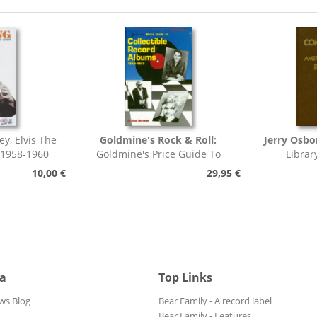
ey, Elvis The
Goldmine's Rock & Roll:
Jerry Osbo
 1958-1960
Goldmine's Price Guide To
Librar
Collectable Record...
Pho
10,00 €
29,95 €
ia
Top Links
ws Blog
Bear Family - A record label
Bear Family - Features