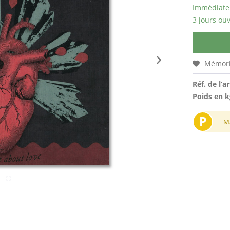
Immédiatem
3 jours ouv
Mémori
Réf. de l’ar
Poids en k
P
M