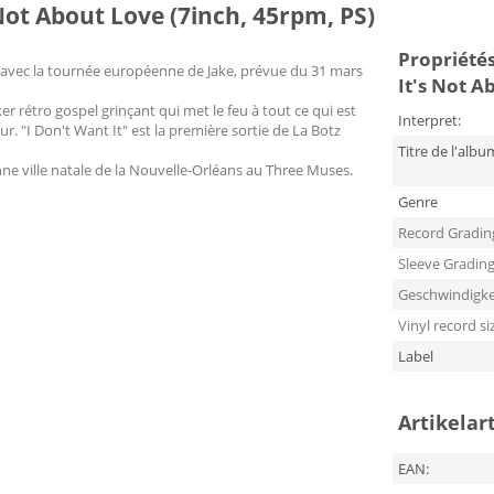
s Not About Love (7inch, 45rpm, PS)
Propriétés 
er avec la tournée européenne de Jake, prévue du 31 mars
It's Not A
er rétro gospel grinçant qui met le feu à tout ce qui est
Interpret:
our. "I Don't Want It" est la première sortie de La Botz
Titre de l'albu
enne ville natale de la Nouvelle-Orléans au Three Muses.
Genre
Record Gradin
Sleeve Gradin
Geschwindigke
Vinyl record si
Label
Artikelar
EAN: