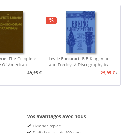
rne:
The Complete
Leslie Fancourt:
B.B.King, Albert
y Of American
and Freddy: A Discography by...
nograph...
49,95 €
29,95 €
49,95 €
Vos avantages avec nous
Livraison rapide
Droit de retour de 100 jours