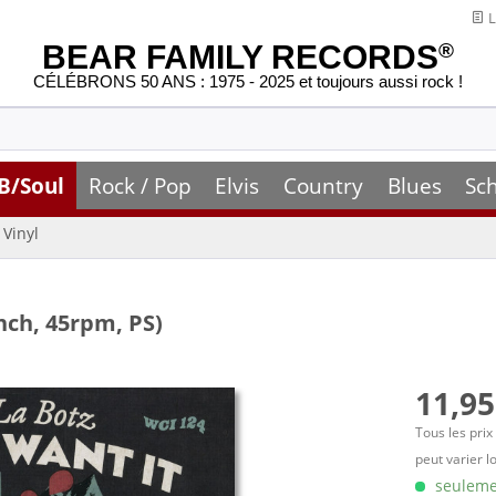
L
BEAR FAMILY RECORDS
®
CÉLÉBRONS 50 ANS : 1975 - 2025 et toujours aussi rock !
B/Soul
Rock / Pop
Elvis
Country
Blues
Sc
Vinyl
inch, 45rpm, PS)
11,95
Tous les prix
peut varier l
seulemen