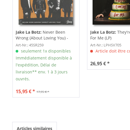
Jake La Botz:
Never Been
Jake La Botz:
They'r
Wrong (About Loving You) -
For Me (LP)
Mystery...
Art-Nr.: 45SR259
Art-Nr.: LPHSV705
seulement 1x disponibles
Article doit être
Immédiatement disponible à
26,95 € *
l'expédition, Délai de
livraison** env. 1 à 3 jours
ouvrés.
15,95 € *
17,95 € *
Articles similaires