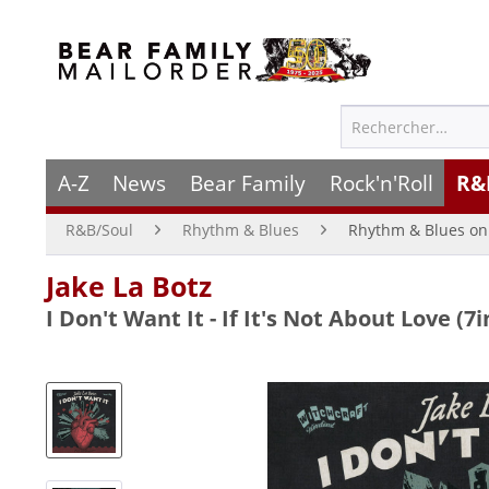
A-Z
News
Bear Family
Rock'n'Roll
R&
R&B/Soul
Rhythm & Blues
Rhythm & Blues on 
Jake La Botz
I Don't Want It - If It's Not About Love (7