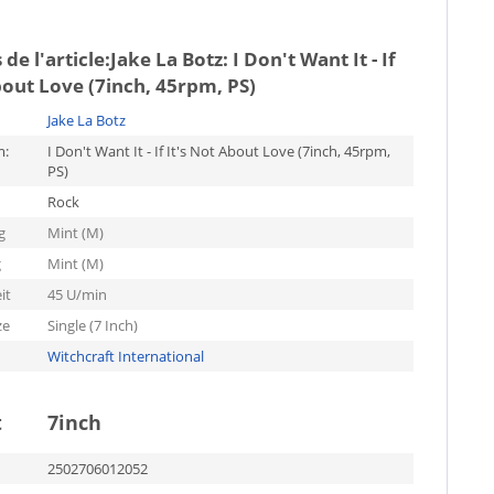
de l'article:
Jake La Botz: I Don't Want It - If
bout Love (7inch, 45rpm, PS)
Jake La Botz
m:
I Don't Want It - If It's Not About Love (7inch, 45rpm,
PS)
Rock
g
Mint (M)
g
Mint (M)
it
45 U/min
ze
Single (7 Inch)
Witchcraft International
t
7inch
2502706012052