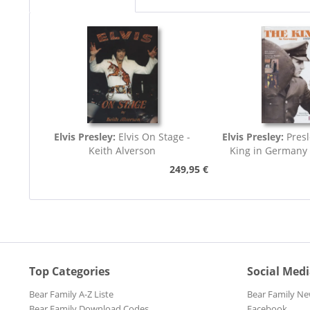
Elvis Presley:
Elvis On Stage -
Elvis Presley:
Presl
Keith Alverson
King in Germany
249,95 €
Top Categories
Social Med
Bear Family A-Z Liste
Bear Family Ne
Bear Family Download Codes
Facebook