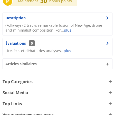
P
30
Maintenant
bonus points
Description
(Folkways) 2 tracks remarkable fusion of New Age, drone
and minimalist composition. For...
plus
Évaluations
0
Lire, écr. et débatt. des analyses…
plus
Articles similaires
Top Categories
Social Media
Top Links
Vos avantages avec nous