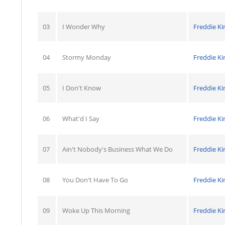
03
I Wonder Why
Freddie Ki
04
Stormy Monday
Freddie Ki
05
I Don't Know
Freddie Ki
06
What'd I Say
Freddie Ki
07
Ain't Nobody's Business What We Do
Freddie Ki
08
You Don't Have To Go
Freddie Ki
09
Woke Up This Morning
Freddie Ki