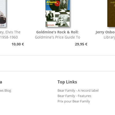
ey, Elvis The
Goldmine's Rock & Roll:
Jerry Osbo
 1958-1960
Goldmine's Price Guide To
Librar
Collectable Record...
Pho
10,00 €
29,95 €
ia
Top Links
ws Blog
Bear Family - A record label
Bear Family - Features
Prix pour Bear Family