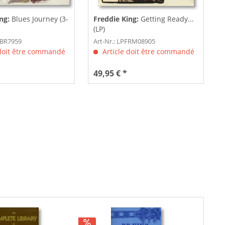
ing:
Blues Journey (3-
Freddie King:
Getting Ready...
(LP)
SBR7959
Art-Nr.: LPFRM08905
 doit être commandé
Article doit être commandé
49,95 € *