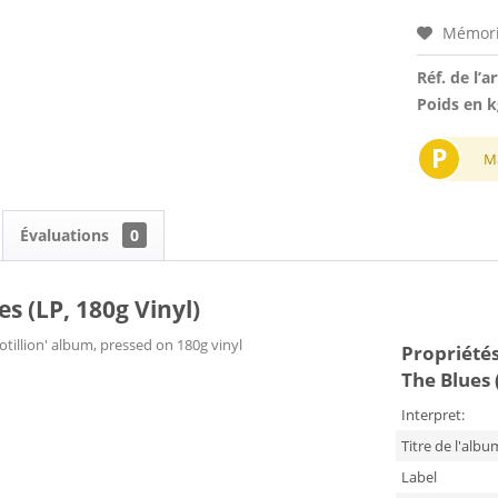
Mémori
Réf. de l’ar
Poids en k
P
M
Évaluations
0
s (LP, 180g Vinyl)
Cotillion' album, pressed on 180g vinyl
Propriétés
The Blues 
Interpret:
Titre de l'albu
Label