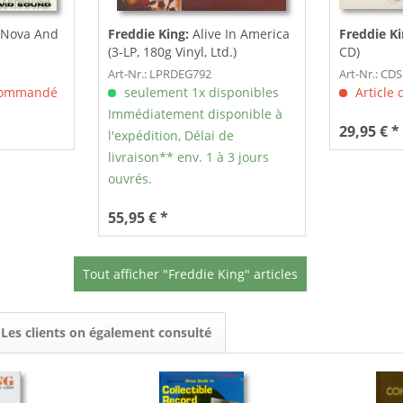
 Nova And
Freddie King:
Alive In America
Freddie K
(3-LP, 180g Vinyl, Ltd.)
CD)
Art-Nr.: LPRDEG792
Art-Nr.: CD
 commandé
seulement 1x disponibles
Article
Immédiatement disponible à
29,95 € *
l'expédition, Délai de
livraison** env. 1 à 3 jours
ouvrés.
55,95 € *
Tout afficher "Freddie King" articles
Les clients on également consulté