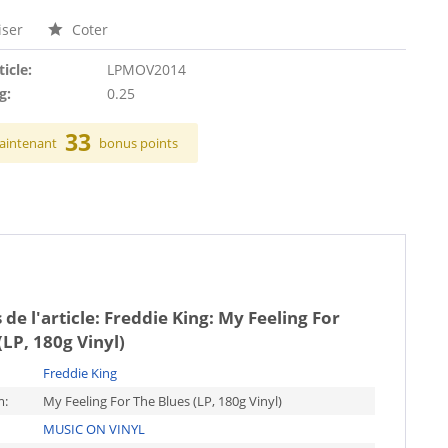
ser
Coter
ticle:
LPMOV2014
g:
0.25
33
aintenant
bonus points
 de l'article:
Freddie King: My Feeling For
(LP, 180g Vinyl)
Freddie King
m:
My Feeling For The Blues (LP, 180g Vinyl)
MUSIC ON VINYL