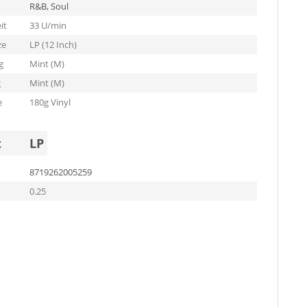
R&B, Soul
it
33 U/min
ze
LP (12 Inch)
g
Mint (M)
g
Mint (M)
e
180g Vinyl
t
LP
8719262005259
0.25