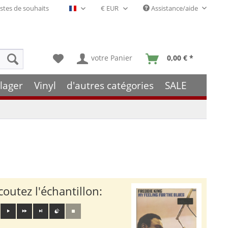
stes de souhaits
Assistance/aide
Français- FR
votre Panier
0,00 € *
lager
Vinyl
d'autres catégories
SALE
coutez l'échantillon: