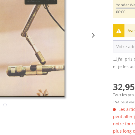
Yonder Wa
00:00
Ave
J'ai pri
et je les a
32,95
Tous les prix
TVA peut vari
Les arti
peut aller
notre four
plus long d