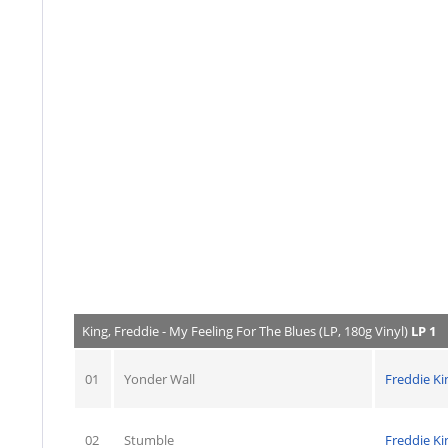
King, Freddie - My Feeling For The Blues (LP, 180g Vinyl)
LP 1
01
Yonder Wall
Freddie Ki
02
Stumble
Freddie Ki