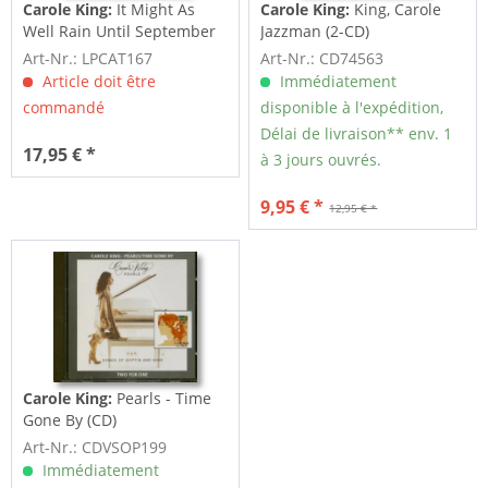
Carole King:
It Might As
Carole King:
King, Carole
Well Rain Until September
Jazzman (2-CD)
(LP)
Art-Nr.: LPCAT167
Art-Nr.: CD74563
Article doit être
Immédiatement
commandé
disponible à l'expédition,
Délai de livraison** env. 1
17,95 € *
à 3 jours ouvrés.
9,95 € *
12,95 € *
Carole King:
Pearls - Time
Gone By (CD)
Art-Nr.: CDVSOP199
Immédiatement