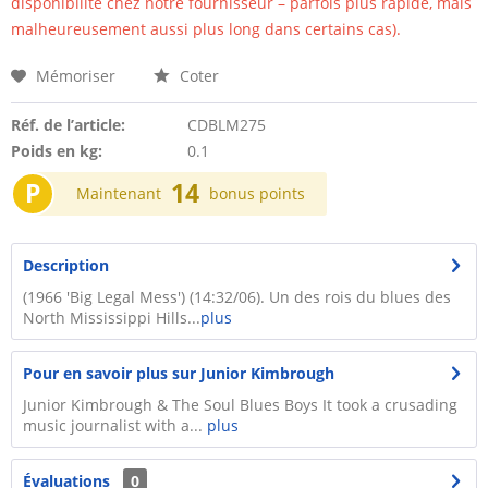
disponibilité chez notre fournisseur – parfois plus rapide, mais
malheureusement aussi plus long dans certains cas).
Mémoriser
Coter
Réf. de l’article:
CDBLM275
Poids en kg:
0.1
P
14
Maintenant
bonus points
Description
(1966 'Big Legal Mess') (14:32/06). Un des rois du blues des
North Mississippi Hills...
plus
Pour en savoir plus sur Junior Kimbrough
Junior Kimbrough & The Soul Blues Boys It took a crusading
music journalist with a...
plus
Évaluations
0