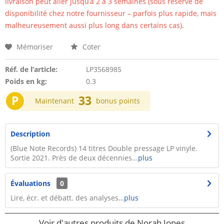
livraison peut aller jusqu’à 2 à 3 semaines (sous réserve de
disponibilité chez notre fournisseur – parfois plus rapide, mais
malheureusement aussi plus long dans certains cas).
Mémoriser
Coter
Réf. de l’article:
LP3568985
Poids en kg:
0.3
P
33
Maintenant
bonus points
Description
(Blue Note Records) 14 titres Double pressage LP vinyle.
Sortie 2021. Près de deux décennies...
plus
Évaluations
0
Lire, écr. et débatt. des analyses…
plus
Voir d'autres produits de Norah Jones