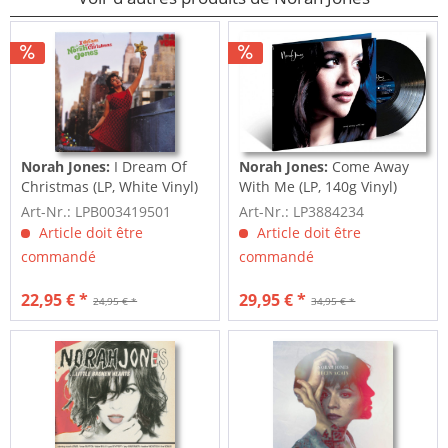
Norah Jones:
I Dream Of
Norah Jones:
Come Away
Christmas (LP, White Vinyl)
With Me (LP, 140g Vinyl)
(20th...
Art-Nr.: LPB003419501
Art-Nr.: LP3884234
Article doit être
Article doit être
commandé
commandé
22,95 € *
29,95 € *
24,95 € *
34,95 € *