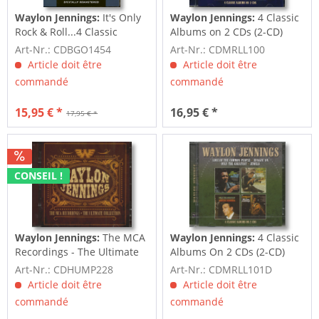
Waylon Jennings:
It's Only
Waylon Jennings:
4 Classic
Rock & Roll...4 Classic
Albums on 2 CDs (2-CD)
Albums (2-CD)
Art-Nr.: CDBGO1454
Art-Nr.: CDMRLL100
Article doit être
Article doit être
commandé
commandé
15,95 € *
16,95 € *
17,95 € *
CONSEIL !
Waylon Jennings:
The MCA
Waylon Jennings:
4 Classic
Recordings - The Ultimate
Albums On 2 CDs (2-CD)
Collection...
Art-Nr.: CDHUMP228
Art-Nr.: CDMRLL101D
Article doit être
Article doit être
commandé
commandé