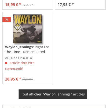
15,95 € *
17,95 € *
17,95 € *
Waylon Jennings:
Right For
The Time - Remembered
(LP)
Art-Nr.: LPBC014
Article doit être
commandé
28,95 € *
29,85 € *
Tout afficher "Waylon Jennings" articles