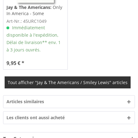
Jay & The Americans:
Only
In America - Some
Enchanted Evening...
Art-Nr.: 45URC1049
Immédiatement
disponible à l'expédition,
Délai de livraison** env. 1
à 3 jours ouvrés.
9,95 € *
Tout afficher "Jay & The Americans / Smiley Lewis" articles
Articles similaires
Les clients ont aussi acheté