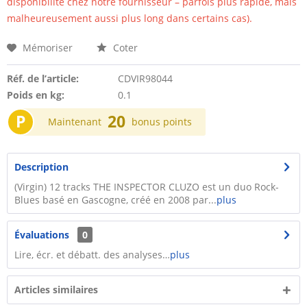
disponibilité chez notre fournisseur – parfois plus rapide, mais
malheureusement aussi plus long dans certains cas).
Mémoriser
Coter
Réf. de l’article:
CDVIR98044
Poids en kg:
0.1
P
20
Maintenant
bonus points
Description
(Virgin) 12 tracks THE INSPECTOR CLUZO est un duo Rock-
Blues basé en Gascogne, créé en 2008 par...
plus
Évaluations
0
Lire, écr. et débatt. des analyses…
plus
Articles similaires