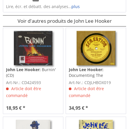
Lire, écr. et débatt. des analyses…
plus
Voir d'autres produits de John Lee Hooker
John Lee Hooker:
Burnin'
John Lee Hooker:
(CD)
Documenting The
Sensation Recordings 1948-
Art-Nr.: CD424593
Art-Nr.: CDJLHBOX019
52...
Article doit être
Article doit être
commandé
commandé
18,95 € *
34,95 € *