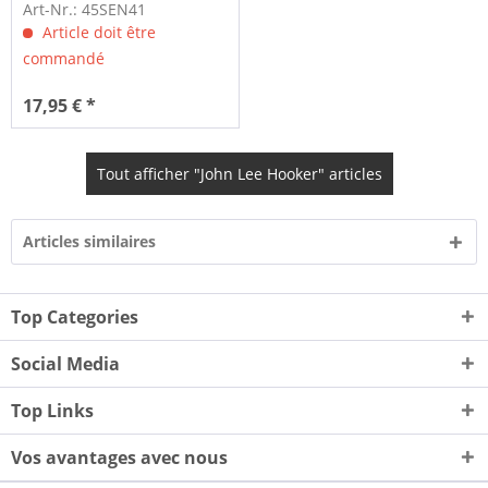
(7inch,...
Art-Nr.: 45SEN41
Article doit être
commandé
17,95 € *
Tout afficher "John Lee Hooker" articles
Articles similaires
Top Categories
Social Media
Top Links
Vos avantages avec nous