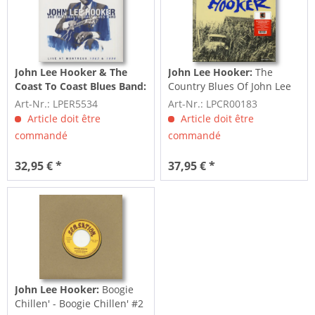
John Lee Hooker & The
John Lee Hooker:
The
Coast To Coast Blues Band:
Country Blues Of John Lee
Live At Montreux 1983 &
Hooker (LP, 180g...
Art-Nr.: LPER5534
Art-Nr.: LPCR00183
1990 (2-LP, 180g Vinyl)
Article doit être
Article doit être
commandé
commandé
32,95 € *
37,95 € *
John Lee Hooker:
Boogie
Chillen' - Boogie Chillen' #2