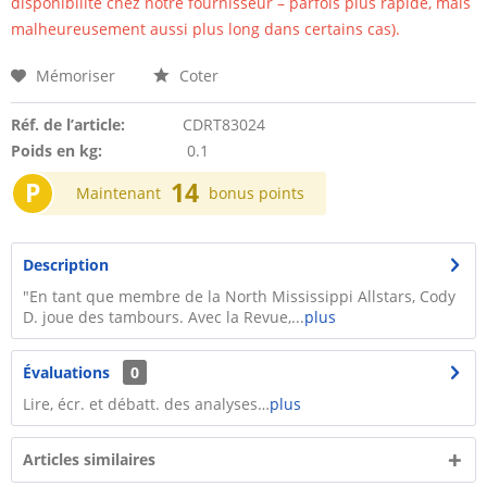
disponibilité chez notre fournisseur – parfois plus rapide, mais
malheureusement aussi plus long dans certains cas).
Mémoriser
Coter
Réf. de l’article:
CDRT83024
Poids en kg:
0.1
P
14
Maintenant
bonus points
Description
"En tant que membre de la North Mississippi Allstars, Cody
D. joue des tambours. Avec la Revue,...
plus
Évaluations
0
Lire, écr. et débatt. des analyses…
plus
Articles similaires