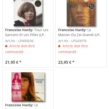
Francoise Hardy:
Tous Les
Francoise Hardy:
La
Garcons Et Les Filles (LP,
Maison Ou J'ai Grandi (LP,
180g Vinyl)
Ltd., Colored Vinyl)
Art-Nr.: LP490636
Art-Nr.: LP543976
Article doit être
Article doit être
commandé
commandé
21,95 € *
23,95 € *
Francoise Hardy:
Le