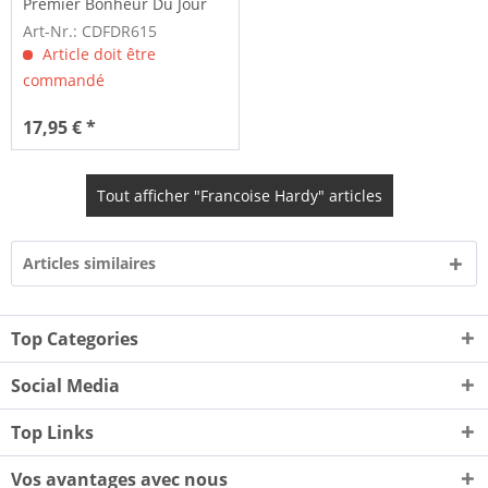
Premier Bonheur Du Jour
(CD)
Art-Nr.: CDFDR615
Article doit être
commandé
17,95 € *
Tout afficher "Francoise Hardy" articles
Articles similaires
Top Categories
Social Media
Top Links
Vos avantages avec nous