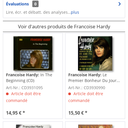
Évaluations
0
Lire, écr. et débatt. des analyses…
plus
Voir d'autres produits de Francoise Hardy
Francoise Hardy:
In The
Francoise Hardy:
Le
Beginning (CD)
Premier Bonheur Du Jour...
plus
Art-Nr.: CD3931095
Art-Nr.: CD3930990
Article doit être
Article doit être
commandé
commandé
14,95 € *
15,50 € *