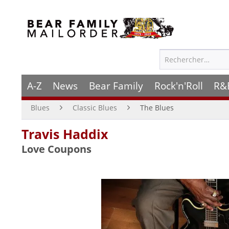
A-Z
News
Bear Family
Rock'n'Roll
R&
Blues
Classic Blues
The Blues
Travis Haddix
Love Coupons