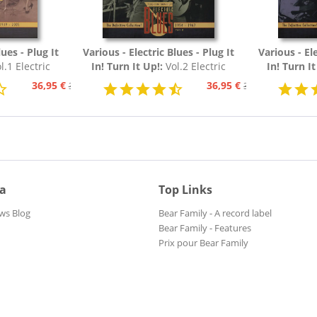
lues - Plug It
Various - Electric Blues - Plug It
Various - Ele
l.1 Electric
In! Turn It Up!:
Vol.2 Electric
In! Turn I
54 (3-CD)
Blues 1954 - 1967 (3-CD)
Blues 19
36,95 €
36,95 €
39,95 €
39,95 €
ia
Top Links
ws Blog
Bear Family - A record label
Bear Family - Features
Prix pour Bear Family