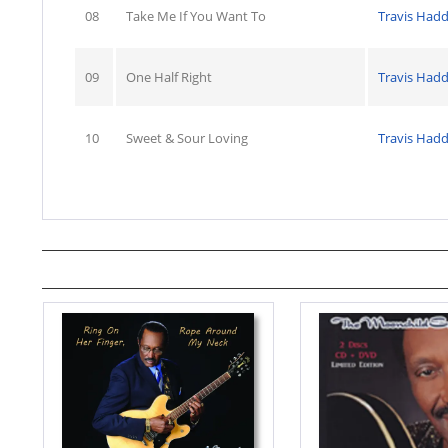
08
Take Me If You Want To
Travis Hadd
09
One Half Right
Travis Hadd
10
Sweet & Sour Loving
Travis Hadd