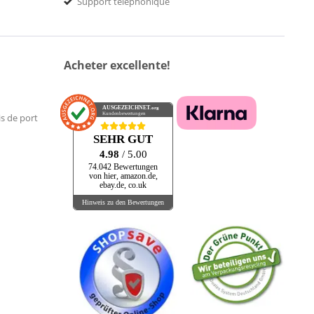
Support téléphonique
Acheter excellente!
AUSGEZEICHNET
.org
Kundenbewertungen
is de port
SEHR GUT
4.98
/ 5.00
74.042 Bewertungen
von hier, amazon.de,
ebay.de, co.uk
Hinweis zu den Bewertungen