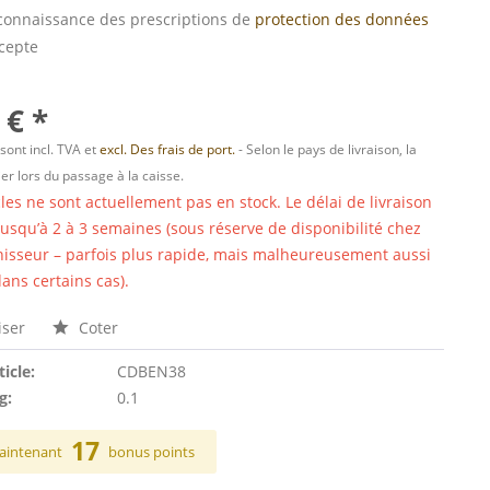
s connaissance des prescriptions de
protection des données
ccepte
 € *
 sont incl. TVA et
excl. Des frais de port.
- Selon le pays de livraison, la
er lors du passage à la caisse.
cles ne sont actuellement pas en stock. Le délai de livraison
 jusqu’à 2 à 3 semaines (sous réserve de disponibilité chez
nisseur – parfois plus rapide, mais malheureusement aussi
ans certains cas).
ser
Coter
ticle:
CDBEN38
g:
0.1
17
aintenant
bonus points