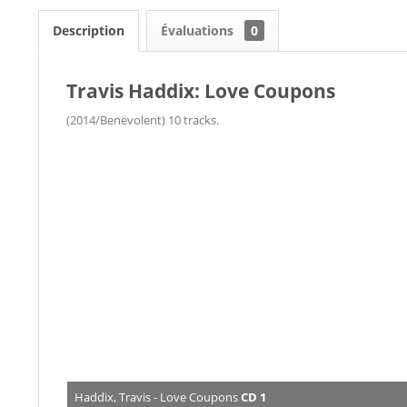
Description
Évaluations
0
Travis Haddix: Love Coupons
(2014/Benevolent) 10 tracks.
Haddix, Travis - Love Coupons
CD 1