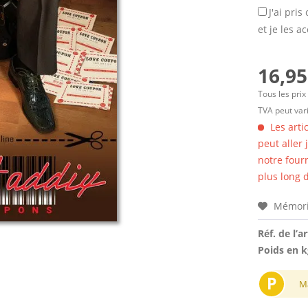
J'ai pri
et je les a
16,95
Tous les prix
TVA peut vari
Les arti
peut aller
notre four
plus long d
Mémori
Réf. de l’ar
Poids en k
P
M