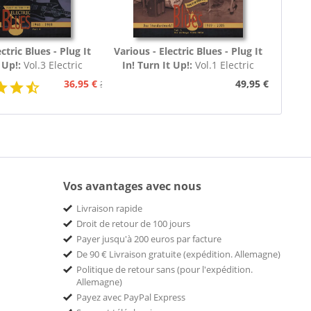
ctric Blues - Plug It
Various - Electric Blues - Plug It
t Up!:
Vol.3 Electric
In! Turn It Up!:
Vol.1 Electric
60 - 1969 (3-CD)
Blues 1939 - 1954 (Deutsch)
36,95 €
49,95 €
39,95 €
Vos avantages avec nous
Livraison rapide
Droit de retour de 100 jours
Payer jusqu'à 200 euros par facture
De 90 € Livraison gratuite (expédition. Allemagne)
Politique de retour sans (pour l'expédition.
Allemagne)
Payez avec PayPal Express