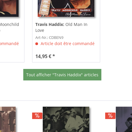
Moonchild
Travis Haddix:
Old Man In
)
Love
Art-Nr.: CDBEN9
 commandé
Article doit être commandé
14,95 € *
Tout afficher "Travis Haddix" articles