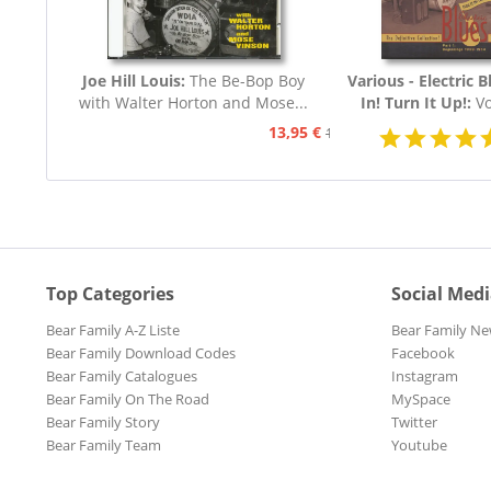
Joe Hill Louis:
The Be-Bop Boy
Various - Electric B
with Walter Horton and Mose...
In! Turn It Up!:
Vo
Blues 1939 - 19
13,95 €
15,95 €
Top Categories
Social Med
Bear Family A-Z Liste
Bear Family Ne
Bear Family Download Codes
Facebook
Bear Family Catalogues
Instagram
Bear Family On The Road
MySpace
Bear Family Story
Twitter
Bear Family Team
Youtube