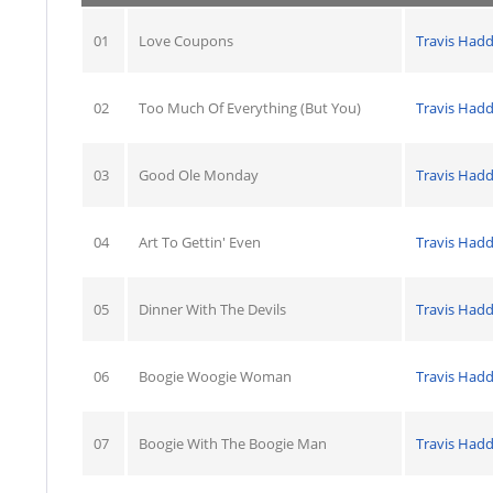
01
Love Coupons
Travis Hadd
02
Too Much Of Everything (But You)
Travis Hadd
03
Good Ole Monday
Travis Hadd
04
Art To Gettin' Even
Travis Hadd
05
Dinner With The Devils
Travis Hadd
06
Boogie Woogie Woman
Travis Hadd
07
Boogie With The Boogie Man
Travis Hadd