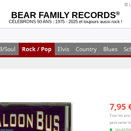
L
BEAR FAMILY RECORDS
®
CÉLÉBRONS 50 ANS : 1975 - 2025 et toujours aussi rock !
B/Soul
Rock / Pop
Elvis
Country
Blues
Sc
7,95 
Tous les prix
peut varier l
seulemen