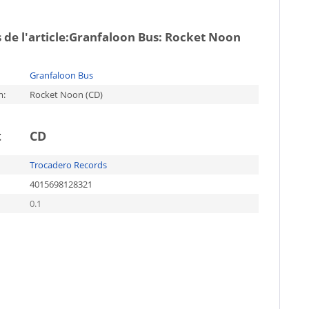
de l'article:
Granfaloon Bus: Rocket Noon
Granfaloon Bus
m:
Rocket Noon (CD)
t
CD
Trocadero Records
4015698128321
0.1