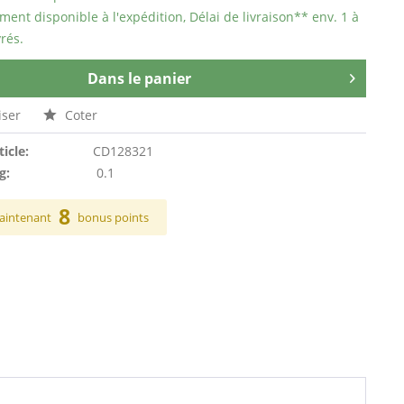
ent disponible à l'expédition, Délai de livraison** env. 1 à
rés.
Dans le panier
ser
Coter
ticle:
CD128321
g:
0.1
8
aintenant
bonus points