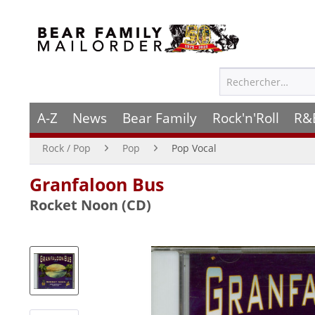
A-Z
News
Bear Family
Rock'n'Roll
R&
Rock / Pop
Pop
Pop Vocal
Granfaloon Bus
Rocket Noon (CD)