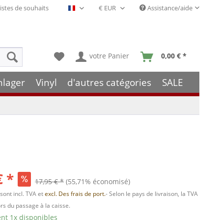
istes de souhaits
Assistance/aide
Français- FR
votre Panier
0,00 € *
hlager
Vinyl
d'autres catégories
SALE
€ *
17,95 € *
(55,71% économisé)
 sont incl. TVA et
excl. Des frais de port.
- Selon le pays de livraison, la TVA
ors du passage à la caisse.
t 1x disponibles