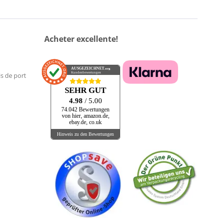
Acheter excellente!
AUSGEZEICHNET
.org
Kundenbewertungen
is de port
SEHR GUT
4.98
/ 5.00
74.042 Bewertungen
von hier, amazon.de,
ebay.de, co.uk
Hinweis zu den Bewertungen