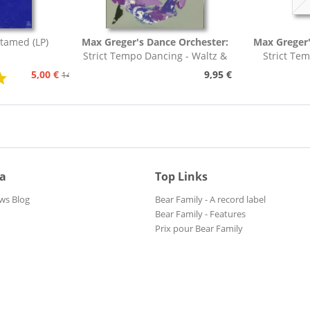
tamed (LP)
Max Greger's Dance Orchester:
Max Greger'
Strict Tempo Dancing - Waltz &
Strict Te
Tango (7inch,...
Foxt
5,00 €
9,95 €
14,95 €
ia
Top Links
ws Blog
Bear Family - A record label
Bear Family - Features
Prix pour Bear Family