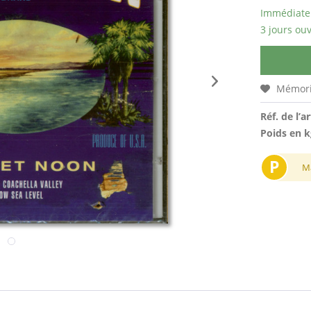
Immédiatem
3 jours ouv
Mémori
Réf. de l’ar
Poids en k
P
M