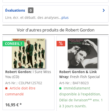
Évaluations
0
Lire, écr. et débatt. des analyses…
plus
Voir d'autres produits de Robert Gordon
CONSEIL !
Robert Gordon:
I Sure Miss
Robert Gordon & Link
You (CD)
Wray:
Fresh Fish Special
(LP, 180gr Vinyl)
Art-Nr.: CDLPM125702
Art-Nr.: BAF18023
Article doit être
Immédiatement
commandé
disponible à l'expédition,
Délai de livraison** env. 1
16,95 € *
à 3 jours ouvrés.