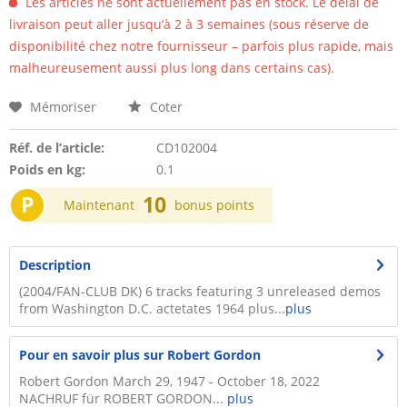
Les articles ne sont actuellement pas en stock. Le délai de
livraison peut aller jusqu’à 2 à 3 semaines (sous réserve de
disponibilité chez notre fournisseur – parfois plus rapide, mais
malheureusement aussi plus long dans certains cas).
Mémoriser
Coter
Réf. de l’article:
CD102004
Poids en kg:
0.1
P
10
Maintenant
bonus points
Description
(2004/FAN-CLUB DK) 6 tracks featuring 3 unreleased demos
from Washington D.C. actetates 1964 plus...
plus
Pour en savoir plus sur Robert Gordon
Robert Gordon March 29, 1947 - October 18, 2022
NACHRUF für ROBERT GORDON...
plus