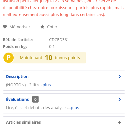
livraison peut aller jusqu’à 2 à 3 semaines (sous réserve de
disponibilité chez notre fournisseur – parfois plus rapide, mais
malheureusement aussi plus long dans certains cas).
Mémoriser
Coter
Réf. de l’article:
CDCED361
Poids en kg:
0.1
P
10
Maintenant
bonus points
Description
(NORTON) 12 titres
plus
Évaluations
0
Lire, écr. et débatt. des analyses…
plus
Articles similaires