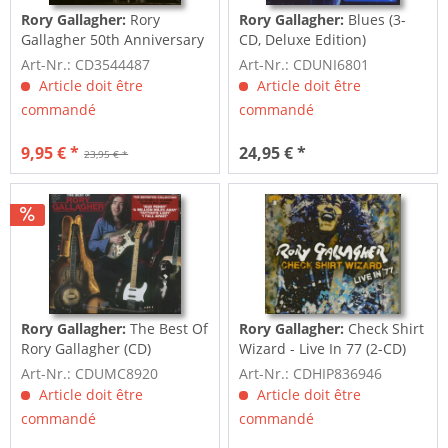
Rory Gallagher:
Rory
Rory Gallagher:
Blues (3-
Gallagher 50th Anniversary
CD, Deluxe Edition)
Edition (2-CD)
Art-Nr.: CD3544487
Art-Nr.: CDUNI6801
Article doit être
Article doit être
commandé
commandé
9,95 € *
24,95 € *
23,95 € *
Rory Gallagher:
The Best Of
Rory Gallagher:
Check Shirt
Rory Gallagher (CD)
Wizard - Live In 77 (2-CD)
Art-Nr.: CDUMC8920
Art-Nr.: CDHIP836946
Article doit être
Article doit être
commandé
commandé