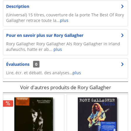
Description
(Universal) 15 titres, couverture de la porte The Best Of Rory
Gallagher retrace toute la...
plus
Pour en savoir plus sur Rory Gallagher
Rory Gallagher Rory Gallagher Als Rory Gallagher in Irland
aufwuchs, hatte er ab...
plus
Évaluations
0
Lire, écr. et débatt. des analyses…
plus
Voir d'autres produits de Rory Gallagher