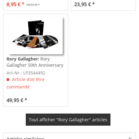
8,95 € *
23,95 € *
18,95 € *
Rory Gallagher:
Rory
Gallagher 50th Anniversary
Edition (3-LP,...
Art-Nr.: LP3544492
Article doit être
commandé
49,95 € *
Tout afficher "Rory Gallagher" articles
Articles similaires