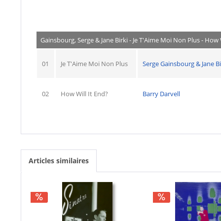
Gainsbourg, Serge & Jane Birki - Je T'Aime Moi Non Plus - How W
01
Je T'Aime Moi Non Plus
Serge Gainsbourg & Jane Bi
02
How Will It End?
Barry Darvell
Articles similaires