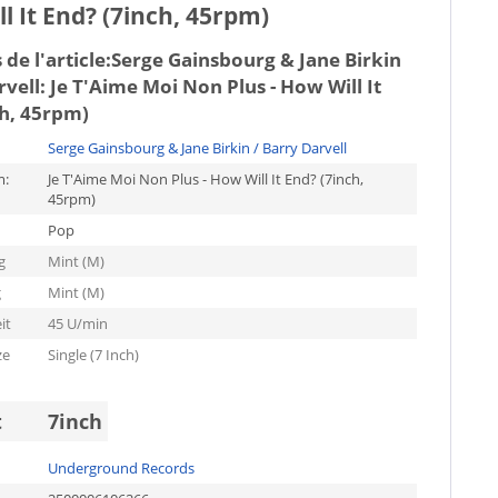
l It End? (7inch, 45rpm)
de l'article:
Serge Gainsbourg & Jane Birkin
rvell: Je T'Aime Moi Non Plus - How Will It
ch, 45rpm)
Serge Gainsbourg & Jane Birkin / Barry Darvell
m:
Je T'Aime Moi Non Plus - How Will It End? (7inch,
45rpm)
Pop
g
Mint (M)
g
Mint (M)
it
45 U/min
ze
Single (7 Inch)
t
7inch
Underground Records