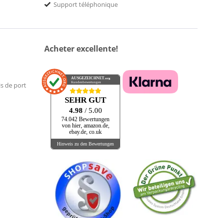
Support téléphonique
Acheter excellente!
AUSGEZEICHNET
.org
Kundenbewertungen
is de port
SEHR GUT
4.98
/ 5.00
74.042 Bewertungen
von hier, amazon.de,
ebay.de, co.uk
Hinweis zu den Bewertungen