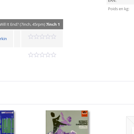
EAN:
Poids en kg:
ill It End? (7inch, 45rpm)
7inch 1
rkin