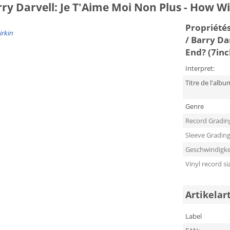
ry Darvell: Je T'Aime Moi Non Plus - How Wil
Propriétés 
irkin
/ Barry Da
End? (7in
Interpret:
Titre de l'albu
Genre
Record Gradin
Sleeve Gradin
Geschwindigke
Vinyl record si
Artikelar
Label