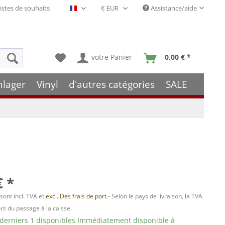
istes de souhaits
Assistance/aide
Français- FR
votre Panier
0,00 € *
hlager
Vinyl
d'autres catégories
SALE
€ *
 sont incl. TVA et
excl. Des frais de port.
- Selon le pays de livraison, la TVA
ors du passage à la caisse.
 derniers 1 disponibles Immédiatement disponible à