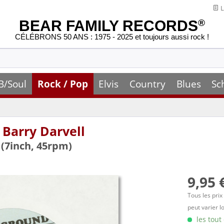
L
BEAR FAMILY RECORDS
®
CÉLÉBRONS 50 ANS : 1975 - 2025 et toujours aussi rock !
B/Soul
Rock / Pop
Elvis
Country
Blues
Sc
 Barry Darvell
 (7inch, 45rpm)
9,95 
Tous les prix
peut varier l
les tout