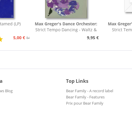
tamed (LP)
Max Greger's Dance Orchester:
Max Greger'
Strict Tempo Dancing - Waltz &
Strict Te
Tango (7inch,...
Foxt
5,00 €
9,95 €
14,95 €
ia
Top Links
ws Blog
Bear Family - A record label
Bear Family - Features
Prix pour Bear Family