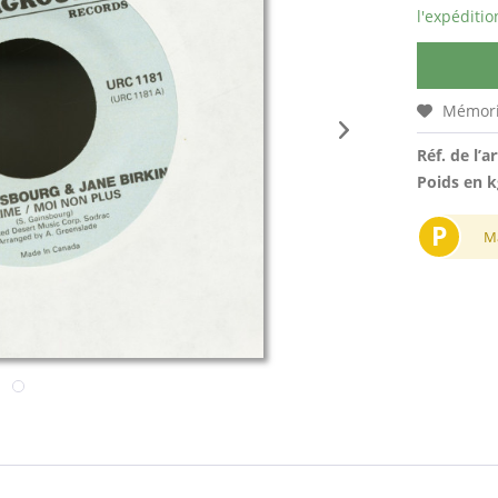
l'expéditio
Mémori
Réf. de l’ar
Poids en k
P
M