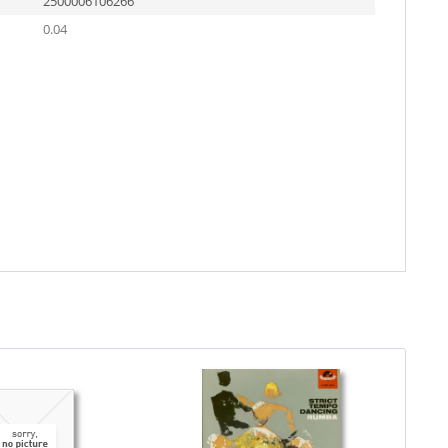
2500006106266
0.04