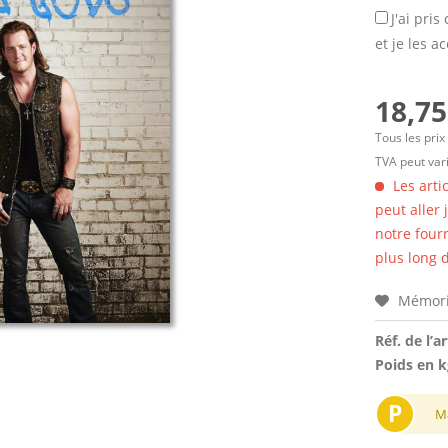
J'ai pri
et je les a
18,75
Tous les prix
TVA peut vari
Les arti
peut aller
notre four
plus long d
Mémori
Réf. de l’ar
Poids en k
P
M