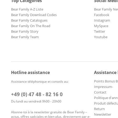
Top Categories
Social Med
Bear Family A-Z Liste
Bear Family Ne
Bear Family Download Codes
Facebook
Bear Family Catalogues
Instagram
Bear Family On The Road
MySpace
Bear Family Story
Twitter
Bear Family Team
Youtube
Hotline assistance
Assistance
Points Bonus B
Assistance téléphonique et conseils au:
Impressum-
Contact
+49 (0) 47 48 - 82 16 0
Politique d'ann
Du lundi au vendredi 9h00 - 20h00
Produit défect
Return
Abonne-toi à la newsletter gratuite de Bear Family –
Newsletter
actus, offres spéciales et bien plus, directement par e-