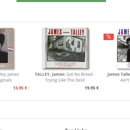
lley, James
TALLEY, James:
Got No Bread -
James Tall
ginals
Trying Like The Devil
Ain't
13,95 €
19,95 €
15,95 €