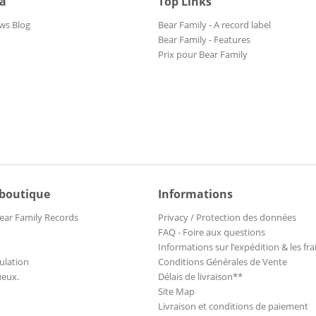
ia
Top Links
ws Blog
Bear Family - A record label
Bear Family - Features
Prix pour Bear Family
 boutique
Informations
ear Family Records
Privacy / Protection des données
FAQ - Foire aux questions
Informations sur l’expédition & les fra
ulation
Conditions Générales de Vente
ueux.
Délais de livraison**
Site Map
Livraison et conditions de paiement