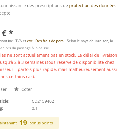
s connaissance des prescriptions de
protection des données
ccepte
 € *
 sont incl. TVA et
excl. Des frais de port.
- Selon le pays de livraison, la
er lors du passage à la caisse.
cles ne sont actuellement pas en stock. Le délai de livraison
 jusqu’à 2 à 3 semaines (sous réserve de disponibilité chez
nisseur – parfois plus rapide, mais malheureusement aussi
ans certains cas).
ser
Coter
ticle:
CD2159402
g:
0.1
19
aintenant
bonus points