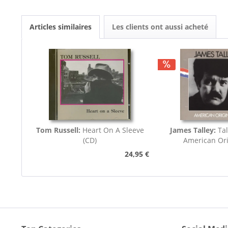
Articles similaires
Les clients ont aussi acheté
Tom Russell:
Heart On A Sleeve
James Talley:
Ta
(CD)
American Ori
24,95 €