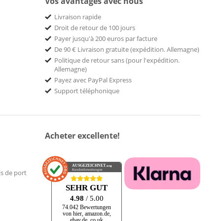
Vos avantages avec nous
Livraison rapide
Droit de retour de 100 jours
Payer jusqu'à 200 euros par facture
De 90 € Livraison gratuite (expédition. Allemagne)
Politique de retour sans (pour l'expédition.
Allemagne)
Payez avec PayPal Express
Support téléphonique
Acheter excellente!
AUSGEZEICHNET
.org
Kundenbewertungen
is de port
SEHR GUT
4.98
/ 5.00
74.042 Bewertungen
von hier, amazon.de,
ebay.de, co.uk