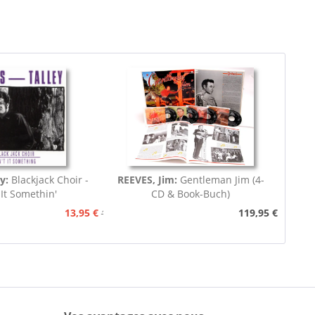
ey:
Blackjack Choir -
REEVES, Jim:
Gentleman Jim (4-
 It Somethin'
CD & Book-Buch)
13,95 €
119,95 €
15,95 €