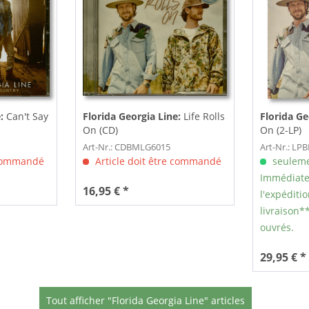
e:
Can't Say
Florida Georgia Line:
Life Rolls
Florida Ge
On (CD)
On (2-LP)
Art-Nr.: CDBMLG6015
Art-Nr.: L
 commandé
Article doit être commandé
seuleme
Immédiate
16,95 € *
l'expéditio
livraison**
ouvrés.
29,95 € *
Tout afficher "Florida Georgia Line" articles