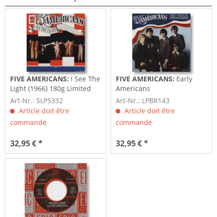
FIVE AMERICANS:
I See The
FIVE AMERICANS:
Early
Light (1966) 180g Limited
Americans
Edition
Art-Nr.: SLP5332
Art-Nr.: LPBR143
Article doit être
Article doit être
commandé
commandé
32,95 € *
32,95 € *