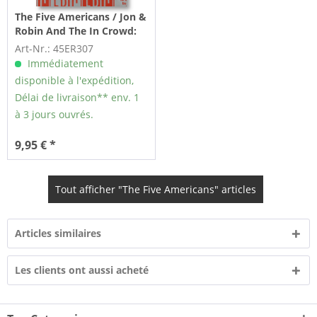
The Five Americans / Jon &
Robin And The In Crowd:
Western Union - Do It Again
Art-Nr.: 45ER307
A Little Bit Slower...
Immédiatement
disponible à l'expédition,
Délai de livraison** env. 1
à 3 jours ouvrés.
9,95 € *
Tout afficher "The Five Americans" articles
Articles similaires
Les clients ont aussi acheté