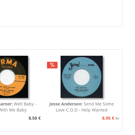
Barner:
Well Baby -
Jesse Anderson:
Send Me Some
With Me Baby
Love C.O.D - Help Wanted
8,50 €
8,95 €
9,95 €