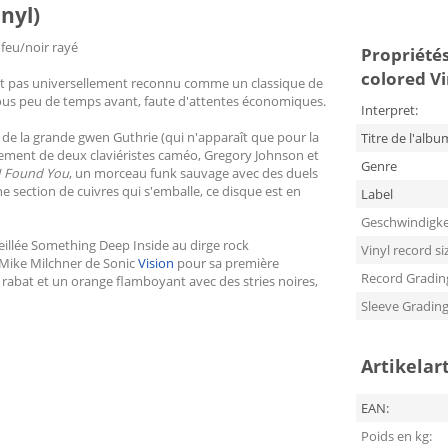
inyl)
 feu/noir rayé
Propriétés
colored Vi
est pas universellement reconnu comme un classique de
issous peu de temps avant, faute d'attentes économiques.
Interpret:
 de la grande gwen Guthrie (qui n'apparaît que pour la
Titre de l'albu
rement de deux claviéristes caméo, Gregory Johnson et
Genre
I Found You
, un morceau funk sauvage avec des duels
ne section de cuivres qui s'emballe, ce disque est en
Label
Geschwindigke
leillée Something Deep Inside au dirge rock
Vinyl record si
 Mike Milchner de Sonic
Vision
pour sa première
Record Gradin
 à rabat et un orange flamboyant avec des stries noires,
Sleeve Gradin
Artikelar
EAN:
Poids en kg: