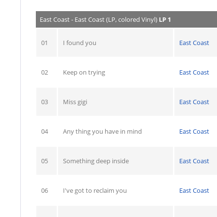
East Coast - East Coast (LP, colored Vinyl)
LP 1
01
I found you
East Coast
02
Keep on trying
East Coast
03
Miss gigi
East Coast
04
Any thing you have in mind
East Coast
05
Something deep inside
East Coast
06
I've got to reclaim you
East Coast