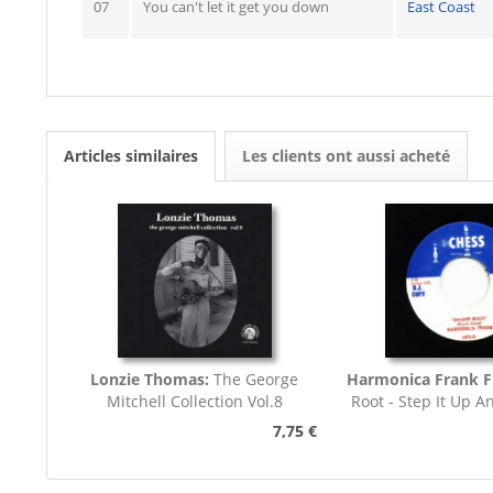
07
You can't let it get you down
East Coast
Articles similaires
Les clients ont aussi acheté
Lonzie Thomas:
The George
Harmonica Frank F
Mitchell Collection Vol.8
Root - Step It Up A
45rpm
7,75 €