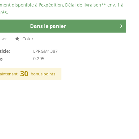
ent disponible à l'expédition, Délai de livraison** env. 1 à
rés.
Dans le panier
ser
Coter
ticle:
LPRGM1387
g:
0.295
30
aintenant
bonus points