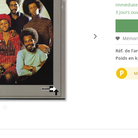
Immédiatem
3 jours ouv
Mémori
Réf. de l’ar
Poids en k
P
M