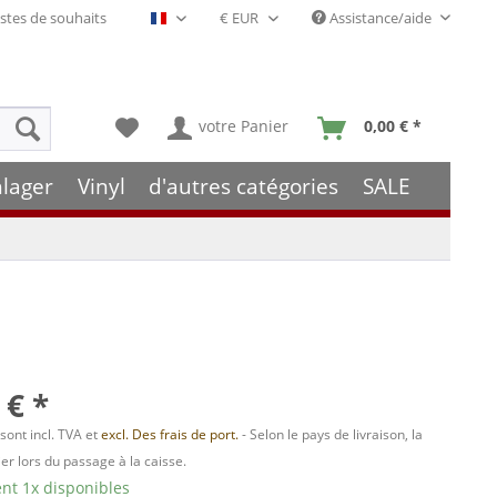
stes de souhaits
Assistance/aide
Français- FR
votre Panier
0,00 € *
hlager
Vinyl
d'autres catégories
SALE
 € *
 sont incl. TVA et
excl. Des frais de port.
- Selon le pays de livraison, la
er lors du passage à la caisse.
t 1x disponibles