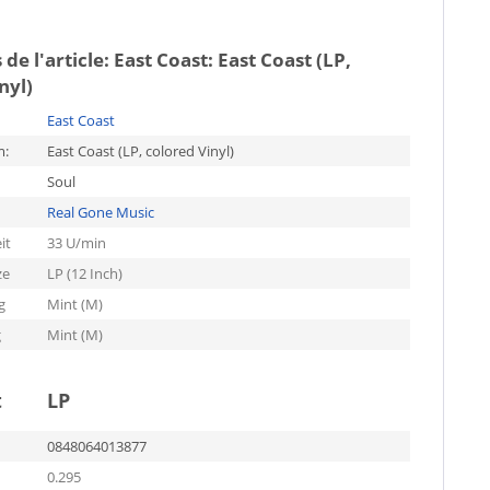
 de l'article:
East Coast: East Coast (LP,
nyl)
East Coast
m:
East Coast (LP, colored Vinyl)
Soul
Real Gone Music
it
33 U/min
ze
LP (12 Inch)
g
Mint (M)
g
Mint (M)
t
LP
0848064013877
0.295