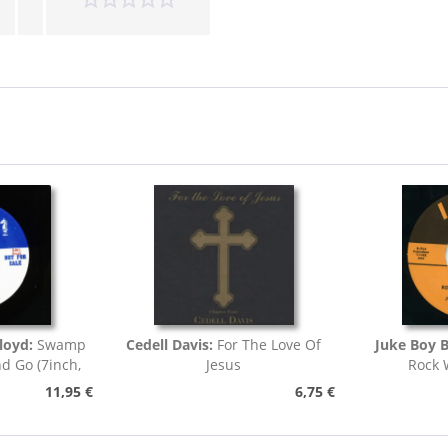
loyd:
Swamp
Cedell Davis:
For The Love Of
Juke Boy 
nd Go (7inch,
Jesus
Rock 
)
11,95 €
6,75 €